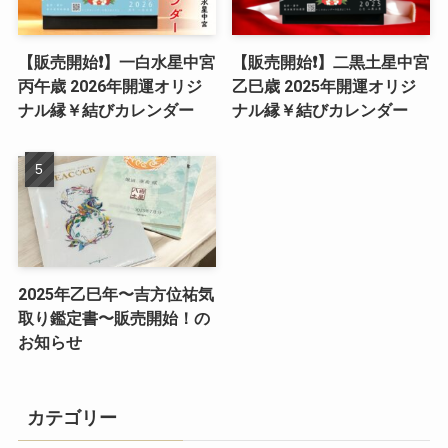
【販売開始❗️】一白水星中宮
【販売開始❗️】二黒土星中宮
丙午歳 2026年開運オリジ
乙巳歳 2025年開運オリジ
ナル縁￥結びカレンダー
ナル縁￥結びカレンダー
2025年乙巳年〜吉方位祐気
取り鑑定書〜販売開始！の
お知らせ
カテゴリー