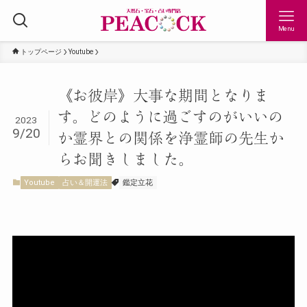
Menu
トップページ
Youtube
《お彼岸》大事な期間となりま
す。どのように過ごすのがいいの
2023
9/20
か霊界との関係を浄霊師の先生か
らお聞きしました。
Youtube
占い＆開運法
鑑定立花