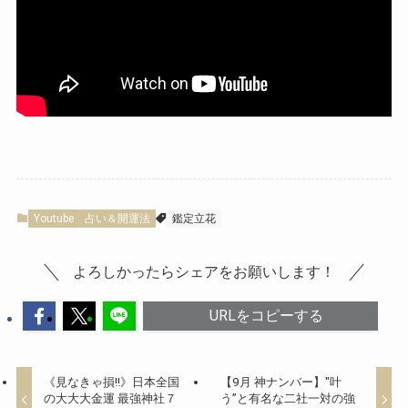
Youtube
占い＆開運法
鑑定立花
よろしかったらシェアをお願いします！
URLをコピーする
《見なきゃ損‼︎》日本全国
【9月 神ナンバー】"叶
の大大大金運 最強神社７
う”と有名な二社一対の強