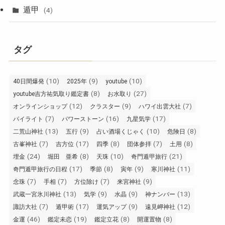
遁甲
(4)
タグ
(10)
(9)
(10)
40日間爆発
2025年
youtube
(8)
(27)
youtube吉方祐気取り鑑定書
お水取り
(12)
(9)
(7)
オンラインショップ
クラスター
ハワイ出雲大社
(7)
(16)
(17)
パイライト
パワーストーン
九星気学
(13)
(9)
(10)
(8)
二荒山神社
五行
占い酒場くじゃく
危険日
(7)
(17)
(8)
(7)
(8)
古峯神社
吉方位
四季
団体参拝
土用
(24)
(8)
(10)
(21)
埋金
堀田 亜希
天珠
奇門遁甲旅行
(17)
(8)
(9)
(11)
奇門遁甲旅行の日程
季節
寅年
寒川神社
(7)
(7)
(7)
(9)
念珠
手相
方位除け
来宮神社
(13)
(9)
(9)
(13)
武蔵一宮氷川神社
気学
水晶
神ナンバー
(7)
(17)
(9)
(12)
諏訪大社
遁甲術
運気アップ
遠見岬神社
(46)
(19)
(8)
(8)
金運
鑑定未恋
鑑定立花
開運置物