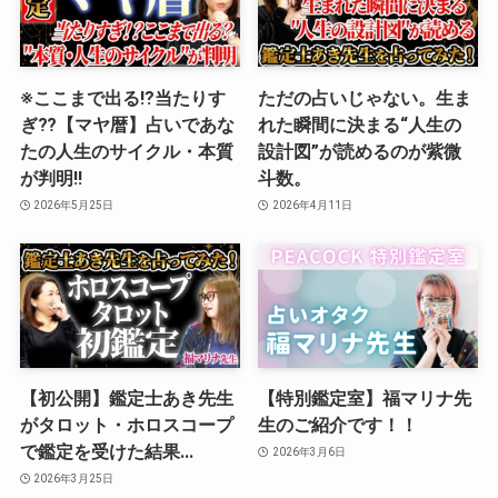
※ここまで出る⁉︎当たりす
ただの占いじゃない。生ま
ぎ⁇【マヤ暦】占いであな
れた瞬間に決まる“人生の
たの人生のサイクル・本質
設計図”が読めるのが紫微
が判明‼️
斗数。
2026年5月25日
2026年4月11日
【初公開】鑑定士あき先生
【特別鑑定室】福マリナ先
がタロット・ホロスコープ
生のご紹介です！！
で鑑定を受けた結果…
2026年3月6日
2026年3月25日