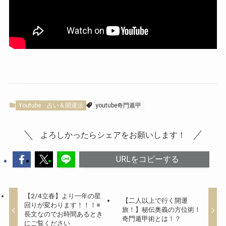
Youtube
占い＆開運法
youtube奇門遁甲
よろしかったらシェアをお願いします！
URLをコピーする
【2/4立春】より一年の星
【二人以上で行く開運
回りが変わります！！！※
旅！】秘伝奥義の方位術！
長文なのでお時間あるとき
奇門遁甲術とは！？
にご覧ください