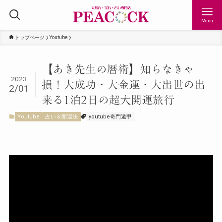
Menu
トップページ
Youtube
【あき先生の暦術】知らなきゃ
2023
損！大成功・大金運・大出世の出
2/01
来る1泊2日の超大開運旅行
Youtube
占い＆開運法
youtube奇門遁甲