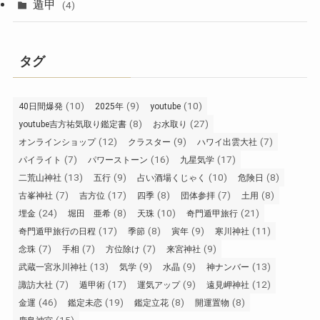
遁甲
(4)
タグ
(10)
(9)
(10)
40日間爆発
2025年
youtube
(8)
(27)
youtube吉方祐気取り鑑定書
お水取り
(12)
(9)
(7)
オンラインショップ
クラスター
ハワイ出雲大社
(7)
(16)
(17)
パイライト
パワーストーン
九星気学
(13)
(9)
(10)
(8)
二荒山神社
五行
占い酒場くじゃく
危険日
(7)
(17)
(8)
(7)
(8)
古峯神社
吉方位
四季
団体参拝
土用
(24)
(8)
(10)
(21)
埋金
堀田 亜希
天珠
奇門遁甲旅行
(17)
(8)
(9)
(11)
奇門遁甲旅行の日程
季節
寅年
寒川神社
(7)
(7)
(7)
(9)
念珠
手相
方位除け
来宮神社
(13)
(9)
(9)
(13)
武蔵一宮氷川神社
気学
水晶
神ナンバー
(7)
(17)
(9)
(12)
諏訪大社
遁甲術
運気アップ
遠見岬神社
(46)
(19)
(8)
(8)
金運
鑑定未恋
鑑定立花
開運置物