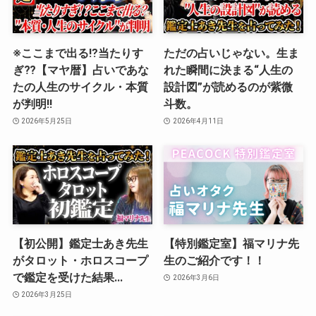
※ここまで出る⁉︎当たりす
ただの占いじゃない。生ま
ぎ⁇【マヤ暦】占いであな
れた瞬間に決まる“人生の
たの人生のサイクル・本質
設計図”が読めるのが紫微
が判明‼️
斗数。
2026年5月25日
2026年4月11日
【初公開】鑑定士あき先生
【特別鑑定室】福マリナ先
がタロット・ホロスコープ
生のご紹介です！！
で鑑定を受けた結果…
2026年3月6日
2026年3月25日