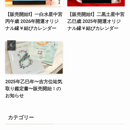
【販売開始❗️】一白水星中宮
【販売開始❗️】二黒土星中宮
丙午歳 2026年開運オリジ
乙巳歳 2025年開運オリジ
ナル縁￥結びカレンダー
ナル縁￥結びカレンダー
2025年乙巳年〜吉方位祐気
取り鑑定書〜販売開始！の
お知らせ
カテゴリー