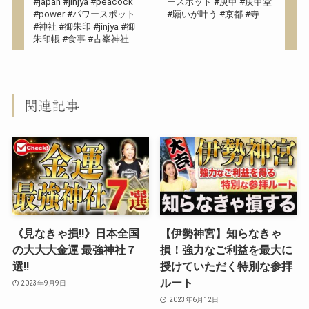
#japan #jinjya #peacock
ースポット #庚申 #庚申堂
#power #パワースポット
#願いが叶う #京都 #寺
#神社 #御朱印 #jinjya #御
朱印帳 #食事 #古峯神社
関連記事
《見なきゃ損‼︎》日本全国
【伊勢神宮】知らなきゃ
の大大大金運 最強神社７
損！強力なご利益を最大に
選‼︎
授けていただく特別な参拝
ルート
2023年9月9日
2023年6月12日