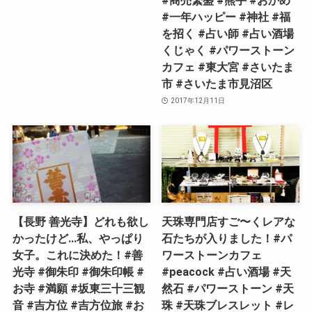
#商売繁盛 #熊手 #おかめ
#一年ハッピー #神社 #福
を招く #占い師 #占い酒場
くじゃく #パワーストーン
カフェ #東大宮 #さいたま
市 #さいたま市見沼区
2017年12月11日
【長野 善光寺】どれも欲し
天珠専門店すご〜くレアな
かったけど…私、やっぱり
石たちが入りました！#パ
女子。これに決めた！#善
ワーストーンカフェ
光寺 #御朱印 #御朱印帳 #
#peacock #占い酒場 #天
お寺 #満願 #坂東三十三観
然石 #パワーストーン #天
音 #吉方位 #吉方位旅 #お
珠 #天珠ブレスレット #レ