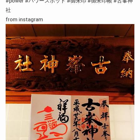
#power #パワースポット #御朱印 #御朱印帳 #古峯神
社
from instagram