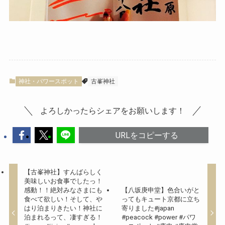
神社・パワースポット
古峯神社
よろしかったらシェアをお願いします！
URLをコピーする
【古峯神社】すんばらしく
美味しいお食事でしたっ！
感動！！絶対みなさまにも
【八坂庚申堂】色合いがと
食べて欲しい！そして、や
ってもキュート京都に立ち
はり泊まりきたい！神社に
寄りました#japan
泊まれるって、凄すぎる！
#peacock #power #パワ