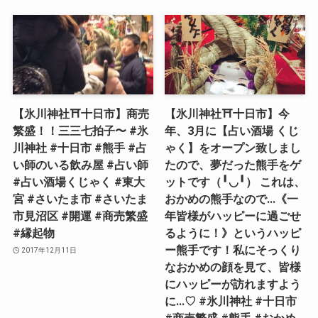
【氷川神社⛩十日市】商売
【氷川神社⛩十日市】今
繁盛！！三三七拍子〜 #氷
年、3月に【占い酒場 くじ
川神社 #十日市 #熊手 #占
ゃく】をオープン致しまし
い師のいる飲み屋 #占い師
たので、夢だった熊手をゲ
#占い酒場くじゃく #東大
ットです（╹◡╹） これは、
宮 #さいたま市 #さいたま
おかめの熊手なので…《一
市見沼区 #開運 #商売繁盛
年皆様がハッピーに過ごせ
#縁起物
るように！》というハッピ
ー熊手です！私にそっくり
2017年12月11日
なおかめの顔を見て、皆様
にハッピーが訪れますよう
に…♡ #氷川神社 #十日市