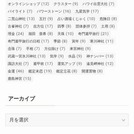
(12)
(9)
(7)
オンラインショップ
クラスター
ハワイ出雲大社
(7)
(16)
(17)
パイライト
パワーストーン
九星気学
(13)
(9)
(10)
(8)
二荒山神社
五行
占い酒場くじゃく
危険日
(7)
(17)
(8)
(7)
(8)
古峯神社
吉方位
四季
団体参拝
土用
(24)
(8)
(10)
(21)
埋金
堀田 亜希
天珠
奇門遁甲旅行
(17)
(8)
(9)
(11)
奇門遁甲旅行の日程
季節
寅年
寒川神社
(7)
(7)
(7)
(9)
念珠
手相
方位除け
来宮神社
(13)
(9)
(9)
(13)
武蔵一宮氷川神社
気学
水晶
神ナンバー
(7)
(17)
(9)
(12)
諏訪大社
遁甲術
運気アップ
遠見岬神社
(46)
(19)
(8)
(8)
金運
鑑定未恋
鑑定立花
開運置物
(15)
鹿島神宮
アーカイブ
ア
ー
カ