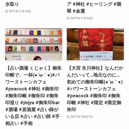
水取り
ア #神社 #ヒーリング #翡
翠 #金運
2017年11月14日
2017年11月14日
【占い酒場 くじゃく】御朱
【大宮 氷川神社】なんだか
印帳で、一杯(●´ω｀●)#パ
んだいって…地元なのに…
ワーストーンカフェ
初めての御朱印帳(●´ω｀●)
#peacock #神社 #御朱印
#パワーストーンカフェ
#御朱印帳 #御朱印 #御朱
#peacock #御朱印 #御朱
印巡り #jinjya #御朱印bar
印帳 #神社 #限定 #限定御
#酒場 #居酒屋 #占い師が
朱印
いる店 #占い #占い師 #手
2017年10月21日
相占い #手相