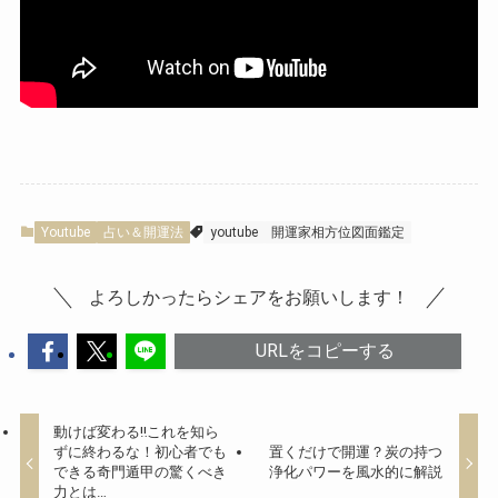
Youtube
占い＆開運法
youtube
開運家相方位図面鑑定
よろしかったらシェアをお願いします！
URLをコピーする
動けば変わる‼︎これを知ら
ずに終わるな！初心者でも
置くだけで開運？炭の持つ
できる奇門遁甲の驚くべき
浄化パワーを風水的に解説
力とは…