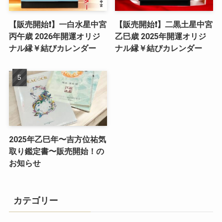
【販売開始❗️】一白水星中宮
【販売開始❗️】二黒土星中宮
丙午歳 2026年開運オリジ
乙巳歳 2025年開運オリジ
ナル縁￥結びカレンダー
ナル縁￥結びカレンダー
2025年乙巳年〜吉方位祐気
取り鑑定書〜販売開始！の
お知らせ
カテゴリー