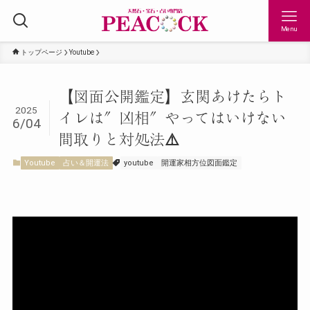
Menu
トップページ
Youtube
【図面公開鑑定】玄関あけたらト
2025
イレは″凶相″やってはいけない
6/04
間取りと対処法⚠️
Youtube
占い＆開運法
youtube
開運家相方位図面鑑定