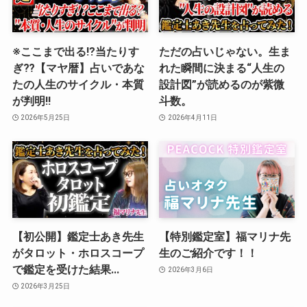
※ここまで出る⁉︎当たりす
ただの占いじゃない。生ま
ぎ⁇【マヤ暦】占いであな
れた瞬間に決まる“人生の
たの人生のサイクル・本質
設計図”が読めるのが紫微
が判明‼️
斗数。
2026年5月25日
2026年4月11日
【初公開】鑑定士あき先生
【特別鑑定室】福マリナ先
がタロット・ホロスコープ
生のご紹介です！！
で鑑定を受けた結果…
2026年3月6日
2026年3月25日