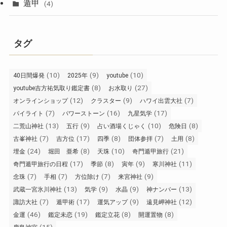
遁甲
(4)
タグ
(10)
(9)
(10)
40日間爆発
2025年
youtube
(8)
(27)
youtube吉方祐気取り鑑定書
お水取り
(12)
(9)
(7)
オンラインショップ
クラスター
ハワイ出雲大社
(7)
(16)
(17)
パイライト
パワーストーン
九星気学
(13)
(9)
(10)
(8)
二荒山神社
五行
占い酒場くじゃく
危険日
(7)
(17)
(8)
(7)
(8)
古峯神社
吉方位
四季
団体参拝
土用
(24)
(8)
(10)
(21)
埋金
堀田 亜希
天珠
奇門遁甲旅行
(17)
(8)
(9)
(11)
奇門遁甲旅行の日程
季節
寅年
寒川神社
(7)
(7)
(7)
(9)
念珠
手相
方位除け
来宮神社
(13)
(9)
(9)
(13)
武蔵一宮氷川神社
気学
水晶
神ナンバー
(7)
(17)
(9)
(12)
諏訪大社
遁甲術
運気アップ
遠見岬神社
(46)
(19)
(8)
(8)
金運
鑑定未恋
鑑定立花
開運置物