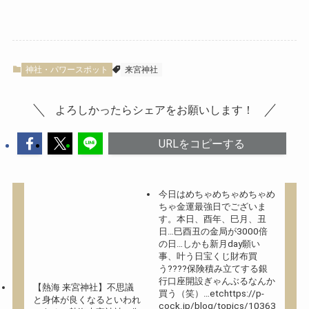
神社・パワースポット
来宮神社
よろしかったらシェアをお願いします！
URLをコピーする
今日はめちゃめちゃめちゃめ
ちゃ金運最強日でございま
す。本日、酉年、巳月、丑
日…巳酉丑の金局が3000倍
の日…しかも新月day️願い
事、叶う日宝くじ財布買
う????保険積み立てする銀
行口座開設ぎゃんぶるなんか
【熱海 来宮神社】不思議
買う（笑）…etchttps://p-
と身体が良くなるといわれ
cock.jp/blog/topics/10363