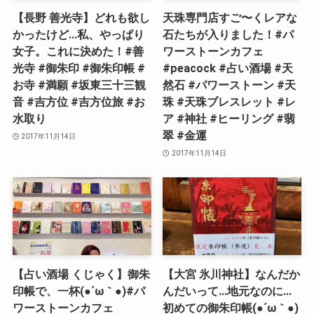
【長野 善光寺】どれも欲し
天珠専門店すご〜くレアな
かったけど…私、やっぱり
石たちが入りました！#パ
女子。これに決めた！#善
ワーストーンカフェ
光寺 #御朱印 #御朱印帳 #
#peacock #占い酒場 #天
お寺 #満願 #坂東三十三観
然石 #パワーストーン #天
音 #吉方位 #吉方位旅 #お
珠 #天珠ブレスレット #レ
水取り
ア #神社 #ヒーリング #翡
翠 #金運
2017年11月14日
2017年11月14日
【占い酒場 くじゃく】御朱
【大宮 氷川神社】なんだか
印帳で、一杯(●´ω｀●)#パ
んだいって…地元なのに…
ワーストーンカフェ
初めての御朱印帳(●´ω｀●)