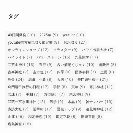
タグ
(10)
(9)
(10)
40日間爆発
2025年
youtube
(8)
(27)
youtube吉方祐気取り鑑定書
お水取り
(12)
(9)
(7)
オンラインショップ
クラスター
ハワイ出雲大社
(7)
(16)
(17)
パイライト
パワーストーン
九星気学
(13)
(9)
(10)
(8)
二荒山神社
五行
占い酒場くじゃく
危険日
(7)
(17)
(8)
(7)
(8)
古峯神社
吉方位
四季
団体参拝
土用
(24)
(8)
(10)
(21)
埋金
堀田 亜希
天珠
奇門遁甲旅行
(17)
(8)
(9)
(11)
奇門遁甲旅行の日程
季節
寅年
寒川神社
(7)
(7)
(7)
(9)
念珠
手相
方位除け
来宮神社
(13)
(9)
(9)
(13)
武蔵一宮氷川神社
気学
水晶
神ナンバー
(7)
(17)
(9)
(12)
諏訪大社
遁甲術
運気アップ
遠見岬神社
(46)
(19)
(8)
(8)
金運
鑑定未恋
鑑定立花
開運置物
(15)
鹿島神宮