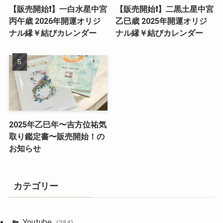
【販売開始❗️】一白水星中宮
【販売開始❗️】二黒土星中宮
丙午歳 2026年開運オリジ
乙巳歳 2025年開運オリジ
ナル縁￥結びカレンダー
ナル縁￥結びカレンダー
2025年乙巳年〜吉方位祐気
取り鑑定書〜販売開始！の
お知らせ
カテゴリー
Youtube
(254)