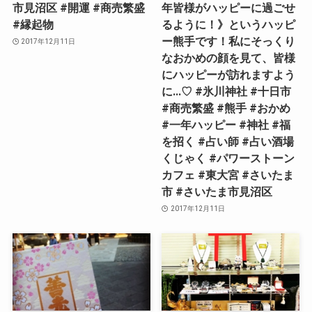
市見沼区 #開運 #商売繁盛
年皆様がハッピーに過ごせ
#縁起物
るように！》というハッピ
ー熊手です！私にそっくり
2017年12月11日
なおかめの顔を見て、皆様
にハッピーが訪れますよう
に…♡ #氷川神社 #十日市
#商売繁盛 #熊手 #おかめ
#一年ハッピー #神社 #福
を招く #占い師 #占い酒場
くじゃく #パワーストーン
カフェ #東大宮 #さいたま
市 #さいたま市見沼区
2017年12月11日