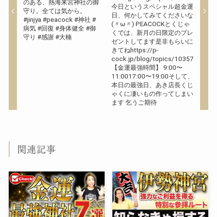
のある、熱海来宮神社の御
今日というスペシャル超金運
守り。全ては気から。
日、何かしてみてくださいな
#jinjya #peacock #神社 #
(〃ω〃) PEACOCKとくじゃ
病気 #回復 #身体健全 #御
くでは、新月の日限定のプレ
守り #感謝 #大楠
ゼントしてます是非もらいに
きてねhttps://p-
cock.jp/blog/topics/10357
【金運最強時間】 9:00〜
11:0017:00〜19:00そして、
本日の最強日、あき店長くじ
ゃくに凄いもの作ってしまい
ます️️ 乞うご期待
関連記事