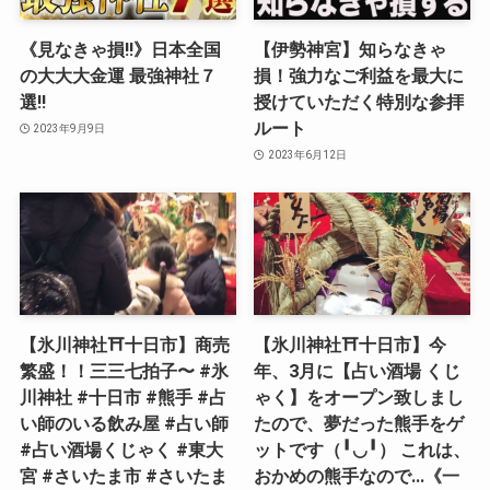
《見なきゃ損‼︎》日本全国
【伊勢神宮】知らなきゃ
の大大大金運 最強神社７
損！強力なご利益を最大に
選‼︎
授けていただく特別な参拝
ルート
2023年9月9日
2023年6月12日
【氷川神社⛩十日市】商売
【氷川神社⛩十日市】今
繁盛！！三三七拍子〜 #氷
年、3月に【占い酒場 くじ
川神社 #十日市 #熊手 #占
ゃく】をオープン致しまし
い師のいる飲み屋 #占い師
たので、夢だった熊手をゲ
#占い酒場くじゃく #東大
ットです（╹◡╹） これは、
宮 #さいたま市 #さいたま
おかめの熊手なので…《一