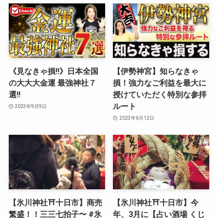
《見なきゃ損‼︎》日本全国
【伊勢神宮】知らなきゃ
の大大大金運 最強神社７
損！強力なご利益を最大に
選‼︎
授けていただく特別な参拝
ルート
2023年9月9日
2023年6月12日
【氷川神社⛩十日市】商売
【氷川神社⛩十日市】今
繁盛！！三三七拍子〜 #氷
年、3月に【占い酒場 くじ