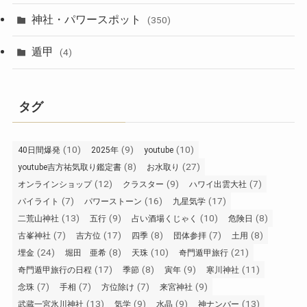
神社・パワースポット
(350)
遁甲
(4)
タグ
(10)
(9)
(10)
40日間爆発
2025年
youtube
(8)
(27)
youtube吉方祐気取り鑑定書
お水取り
(12)
(9)
(7)
オンラインショップ
クラスター
ハワイ出雲大社
(7)
(16)
(17)
パイライト
パワーストーン
九星気学
(13)
(9)
(10)
(8)
二荒山神社
五行
占い酒場くじゃく
危険日
(7)
(17)
(8)
(7)
(8)
古峯神社
吉方位
四季
団体参拝
土用
(24)
(8)
(10)
(21)
埋金
堀田 亜希
天珠
奇門遁甲旅行
(17)
(8)
(9)
(11)
奇門遁甲旅行の日程
季節
寅年
寒川神社
(7)
(7)
(7)
(9)
念珠
手相
方位除け
来宮神社
(13)
(9)
(9)
(13)
武蔵一宮氷川神社
気学
水晶
神ナンバー