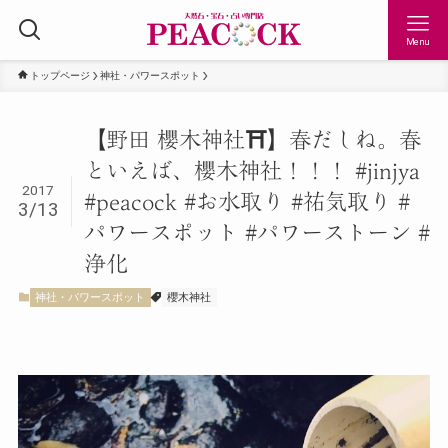
Menu
トップページ
神社・パワースポット
【野田 櫻木神社⛩】春だしね。春
といえば、櫻木神社！！！ #jinjya
2017
#peacock #お水取り #祐気取り #
3/13
パワースポット #パワーストーン #
浄化
神社・パワースポット
櫻木神社