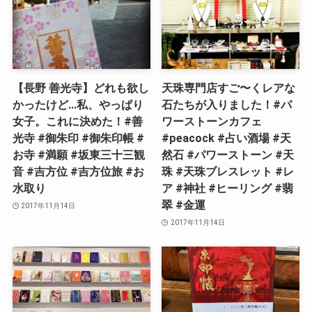
【長野 善光寺】どれも欲し
天珠専門店すご〜くレアな
かったけど…私、やっぱり
石たちが入りました！#パ
女子。これに決めた！#善
ワーストーンカフェ
光寺 #御朱印 #御朱印帳 #
#peacock #占い酒場 #天
お寺 #満願 #坂東三十三観
然石 #パワーストーン #天
音 #吉方位 #吉方位旅 #お
珠 #天珠ブレスレット #レ
水取り
ア #神社 #ヒーリング #翡
翠 #金運
2017年11月14日
2017年11月14日