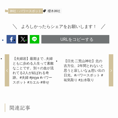
神社・パワースポット
櫻木神社
よろしかったらシェアをお願いします！
URLをコピーする
【夫婦岩】最期まで…夫婦
【日光 二荒山神社】北の
ともに歩める人生って素敵
吉方位、2年間とれないと
なことです。別々の血が流
思うと寂しいなぁ想い出の
れてる2人が結ばれる奇
日光。#パワースポット #
跡。#夫婦 #jinjya #パワー
祐気取り #お水取り
スポット #カエル #幸せ
関連記事