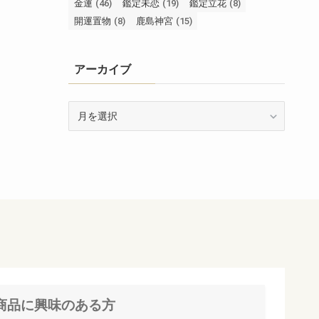
金運
(46)
鑑定未恋
(19)
鑑定立花
(8)
開運置物
(8)
鹿島神宮
(15)
アーカイブ
ア
ー
カ
イ
ブ
商品に興味のある方