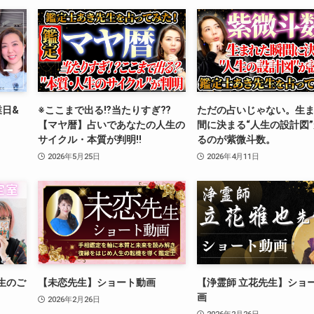
業日&
※ここまで出る⁉︎当たりすぎ⁇
ただの占いじゃない。生
【マヤ暦】占いであなたの人生の
間に決まる“人生の設計図
サイクル・本質が判明‼️
るのが紫微斗数。
2026年5月25日
2026年4月11日
生のご
【未恋先生】ショート動画
【浄霊師 立花先生】ショ
画
2026年2月26日