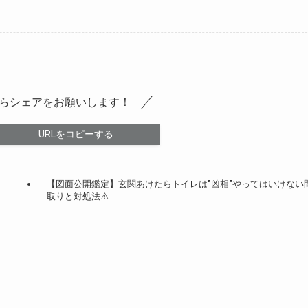
らシェアをお願いします！
URLをコピーする
【図面公開鑑定】玄関あけたらトイレは″凶相″やってはいけない
取りと対処法⚠️