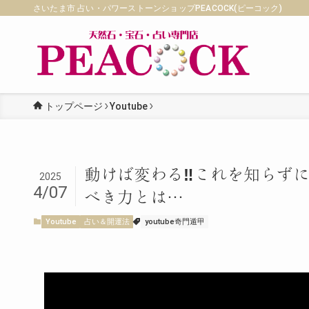
さいたま市 占い・パワーストーンショップPEACOCK(ピーコック)
トップページ
Youtube
動けば変わる‼︎これを知らず
2025
4/07
べき力とは…
Youtube
占い＆開運法
youtube奇門遁甲