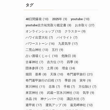
タグ
40日間爆発
(10)
2025年
(9)
youtube
(10)
youtube吉方祐気取り鑑定書
(8)
お水取り
(27)
オンラインショップ
(12)
クラスター
(9)
ハワイ出雲大社
(7)
パイライト
(7)
パワーストーン
(16)
九星気学
(17)
二荒山神社
(13)
五行
(9)
占い酒場くじゃく
(10)
危険日
(8)
古峯神社
(7)
吉方位
(17)
四季
(8)
団体参拝
(7)
土用
(8)
埋金
(24)
堀田 亜希
(8)
天珠
(10)
奇門遁甲旅行
(21)
奇門遁甲旅行の日程
(17)
季節
(8)
寅年
(9)
寒川神社
(11)
念珠
(7)
手相
(7)
方位除け
(7)
来宮神社
(9)
武蔵一宮氷川神社
(13)
気学
(9)
水晶
(9)
神ナンバー
(13)
諏訪大社
(7)
遁甲術
(17)
運気アップ
(9)
遠見岬神社
(12)