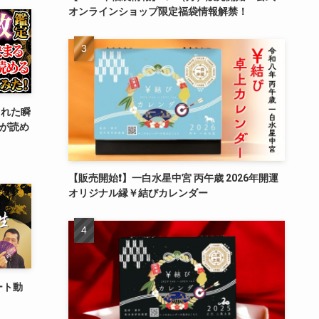
オンラインショップ限定福袋情報解禁！
まれた瞬
”が読め
【販売開始❗️】一白水星中宮 丙午歳 2026年開運
オリジナル縁￥結びカレンダー
ート動