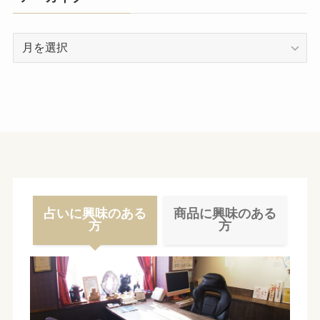
ア
ー
カ
イ
ブ
占いに興味のある
商品に興味のある
方
方