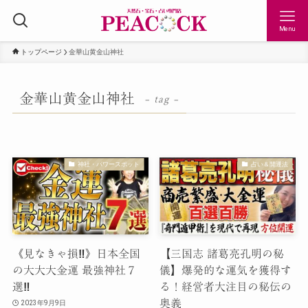
Menu
トップページ
金華山黄金山神社
金華山黄金山神社
– tag –
神社・パワースポット
占い＆開運法
《見なきゃ損‼︎》日本全国
【三国志 諸葛亮孔明の秘
の大大大金運 最強神社７
儀】爆発的な運気を獲得す
選‼︎
る！経営者大注目の秘伝の
奥義
2023年9月9日