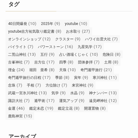
タグ
(10)
(9)
(10)
40日間爆発
2025年
youtube
(8)
(27)
youtube吉方祐気取り鑑定書
お水取り
(12)
(9)
(7)
オンラインショップ
クラスター
ハワイ出雲大社
(7)
(16)
(17)
パイライト
パワーストーン
九星気学
(13)
(9)
(10)
(8)
二荒山神社
五行
占い酒場くじゃく
危険日
(7)
(17)
(8)
(7)
(8)
古峯神社
吉方位
四季
団体参拝
土用
(24)
(8)
(10)
(21)
埋金
堀田 亜希
天珠
奇門遁甲旅行
(17)
(8)
(9)
(11)
奇門遁甲旅行の日程
季節
寅年
寒川神社
(7)
(7)
(7)
(9)
念珠
手相
方位除け
来宮神社
(13)
(9)
(9)
(13)
武蔵一宮氷川神社
気学
水晶
神ナンバー
(7)
(17)
(9)
(12)
諏訪大社
遁甲術
運気アップ
遠見岬神社
(46)
(19)
(8)
(8)
金運
鑑定未恋
鑑定立花
開運置物
(15)
鹿島神宮
アーカイブ