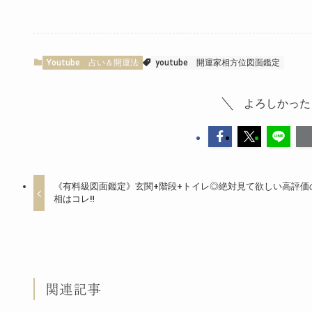
Youtube
占い＆開運法
youtube
開運家相方位図面鑑定
よろしかった
《有料級図面鑑定》玄関+階段+トイレ◎絶対見て欲しい高評価
相はコレ‼️
関連記事