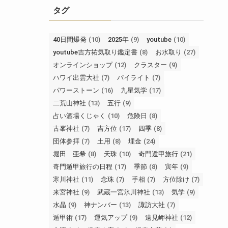
タグ
40日間爆発
(10)
2025年
(9)
youtube
(10)
youtube吉方祐気取り鑑定書
(8)
お水取り
(27)
オンラインショップ
(12)
クラスター
(9)
ハワイ出雲大社
(7)
パイライト
(7)
パワーストーン
(16)
九星気学
(17)
二荒山神社
(13)
五行
(9)
占い酒場くじゃく
(10)
危険日
(8)
古峯神社
(7)
吉方位
(17)
四季
(8)
団体参拝
(7)
土用
(8)
埋金
(24)
堀田 亜希
(8)
天珠
(10)
奇門遁甲旅行
(21)
奇門遁甲旅行の日程
(17)
季節
(8)
寅年
(9)
寒川神社
(11)
念珠
(7)
手相
(7)
方位除け
(7)
来宮神社
(9)
武蔵一宮氷川神社
(13)
気学
(9)
水晶
(9)
神ナンバー
(13)
諏訪大社
(7)
遁甲術
(17)
運気アップ
(9)
遠見岬神社
(12)