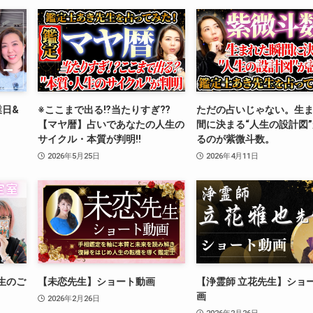
業日&
※ここまで出る⁉︎当たりすぎ⁇
ただの占いじゃない。生
【マヤ暦】占いであなたの人生の
間に決まる“人生の設計図
サイクル・本質が判明‼️
るのが紫微斗数。
2026年5月25日
2026年4月11日
生のご
【未恋先生】ショート動画
【浄霊師 立花先生】ショ
画
2026年2月26日