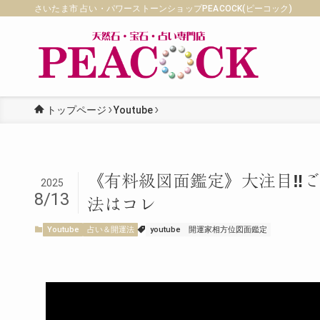
さいたま市 占い・パワーストーンショップPEACOCK(ピーコック)
トップページ
Youtube
《有料級図面鑑定》大注目‼️
2025
8/13
法はコレ
Youtube
占い＆開運法
youtube
開運家相方位図面鑑定