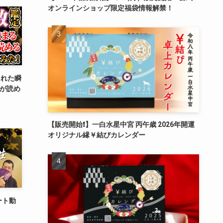
オンラインショップ限定福袋情報解禁！
まれた瞬
”が読め
【販売開始❗️】一白水星中宮 丙午歳 2026年開運
オリジナル縁￥結びカレンダー
ート動