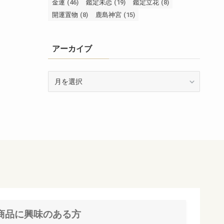
金運
(46)
鑑定未恋
(19)
鑑定立花
(8)
開運置物
(8)
鹿島神宮
(15)
アーカイブ
ア
ー
カ
イ
ブ
商品に興味のある方