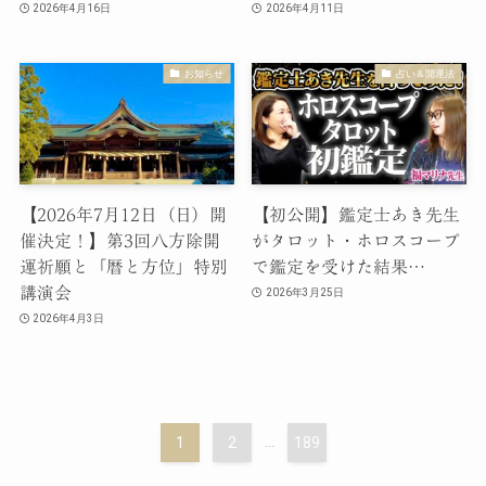
2026年4月16日
2026年4月11日
お知らせ
占い＆開運法
【2026年7月12日（日）開
【初公開】鑑定士あき先生
催決定！】第3回八方除開
がタロット・ホロスコープ
運祈願と「暦と方位」特別
で鑑定を受けた結果…
講演会
2026年3月25日
2026年4月3日
1
2
...
189