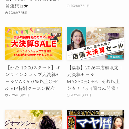
開運旅行★
2026年7月1日
2026年7月8日
ピーコック通信
ピーコック通信
【6/23 10:00スタート】オ
【凄報】2026年店頭限定！
ンラインショップ大決算セ
大決算セール
ールMAX５０％以上OFF
MAX50％OFF、それ以上
& VIP特別クーポン配布
かも！？5日間のみ開催！
2026年6月23日
2026年6月23日
お知らせ
占い＆開運法