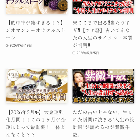
【的中率が凄すぎる！？】
※ここまで出る⁉︎当たりす
ジオマンシーオラクルスト
ぎ⁇【マヤ暦】占いであな
ーン
たの人生のサイクル・本質
が判明‼️
2026年6月19日
2026年5月25日
お知らせ
占い＆開運法
【2026年5月✨】大金運強
ただの占いじゃない。生ま
化月間！！この１ヶ月が金
れた瞬間に決まる“人生の設
運にとって最重要！一体ど
計図”が読めるのが紫微斗
んなこと？？
数。