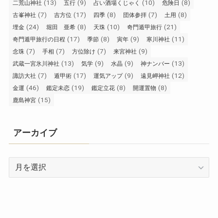
(13)
(9)
(10)
(8)
二荒山神社
五行
占い酒場くじゃく
危険日
(7)
(17)
(8)
(7)
(8)
古峯神社
吉方位
四季
団体参拝
土用
(24)
(8)
(10)
(21)
埋金
堀田 亜希
天珠
奇門遁甲旅行
(17)
(8)
(9)
(11)
奇門遁甲旅行の日程
季節
寅年
寒川神社
(7)
(7)
(7)
(9)
念珠
手相
方位除け
来宮神社
(13)
(9)
(9)
(13)
武蔵一宮氷川神社
気学
水晶
神ナンバー
(7)
(17)
(9)
(12)
諏訪大社
遁甲術
運気アップ
遠見岬神社
(46)
(19)
(8)
(8)
金運
鑑定未恋
鑑定立花
開運置物
(15)
鹿島神宮
アーカイブ
ア
ー
カ
イ
ブ