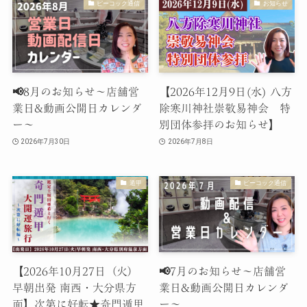
ピーコック通信
お知らせ
📢8月のお知らせ〜店舗営
【2026年12月9日(水) 八方
業日&動画公開日カレンダ
除寒川神社崇敬易神会 特
ー〜
別団体参拝のお知らせ】
2026年7月30日
2026年7月8日
遁甲
ピーコック通信
【2026年10月27日（火）
📢7月のお知らせ〜店舗営
早朝出発 南西・大分県方
業日&動画公開日カレンダ
面】次第に好転★奇門遁甲
ー〜