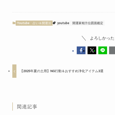
Youtube
占い＆開運法
youtube
開運家相方位図面鑑定
よろしかった
【2025年夏の土用】NG行動＆おすすめ浄化アイテム3選
関連記事