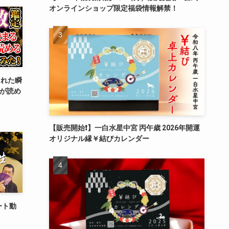
オンラインショップ限定福袋情報解禁！
まれた瞬
”が読め
【販売開始❗️】一白水星中宮 丙午歳 2026年開運
オリジナル縁￥結びカレンダー
ート動