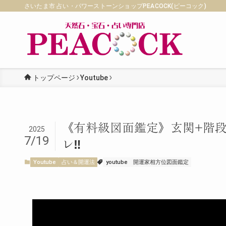
さいたま市 占い・パワーストーンショップPEACOCK(ピーコック)
トップページ
Youtube
《有料級図面鑑定》玄関+階
2025
7/19
レ‼️
Youtube
占い＆開運法
youtube
開運家相方位図面鑑定