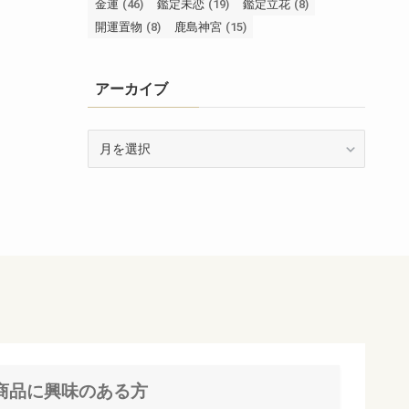
金運
(46)
鑑定未恋
(19)
鑑定立花
(8)
開運置物
(8)
鹿島神宮
(15)
アーカイブ
ア
ー
カ
イ
ブ
商品に興味のある方