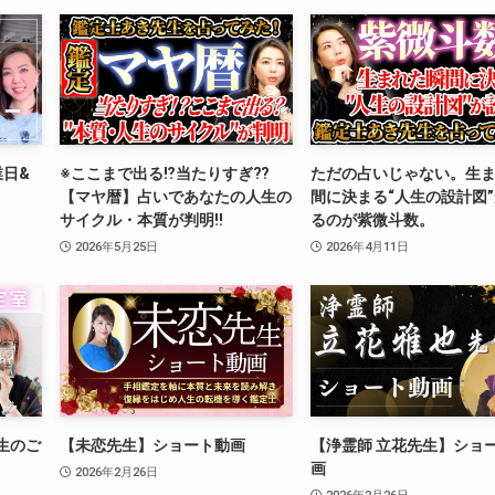
業日&
※ここまで出る⁉︎当たりすぎ⁇
ただの占いじゃない。生
【マヤ暦】占いであなたの人生の
間に決まる“人生の設計図
サイクル・本質が判明‼️
るのが紫微斗数。
2026年5月25日
2026年4月11日
生のご
【未恋先生】ショート動画
【浄霊師 立花先生】ショ
画
2026年2月26日