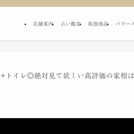
店舗案内
占い鑑定
取扱商品
パワー
段+トイレ◎絶対見て欲しい高評価の家相