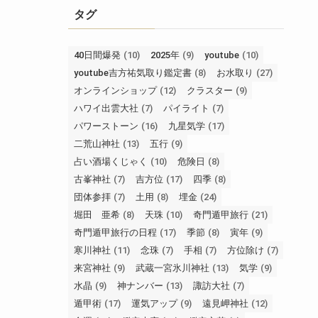
タグ
40日間爆発
(10)
2025年
(9)
youtube
(10)
youtube吉方祐気取り鑑定書
(8)
お水取り
(27)
オンラインショップ
(12)
クラスター
(9)
ハワイ出雲大社
(7)
パイライト
(7)
パワーストーン
(16)
九星気学
(17)
二荒山神社
(13)
五行
(9)
占い酒場くじゃく
(10)
危険日
(8)
古峯神社
(7)
吉方位
(17)
四季
(8)
団体参拝
(7)
土用
(8)
埋金
(24)
堀田 亜希
(8)
天珠
(10)
奇門遁甲旅行
(21)
奇門遁甲旅行の日程
(17)
季節
(8)
寅年
(9)
寒川神社
(11)
念珠
(7)
手相
(7)
方位除け
(7)
来宮神社
(9)
武蔵一宮氷川神社
(13)
気学
(9)
水晶
(9)
神ナンバー
(13)
諏訪大社
(7)
遁甲術
(17)
運気アップ
(9)
遠見岬神社
(12)