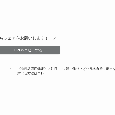
らシェアをお願いします！
URLをコピーする
《有料級図面鑑定》大注目‼️ご夫婦で作り上げた風水御殿！弱点
封じる方法はコレ