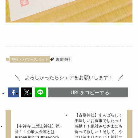
神社・パワースポット
古峯神社
よろしかったらシェアをお願いします！
URLをコピーする
【古峯神社】すんばらしく
美味しいお食事でしたっ！
【中禅寺 二荒山神社】第1
感動！！絶対みなさまにも
番！！の最大金運とは
食べて欲しい！そして、や
#japan #jinjya #peacock
はり泊まりきたい！神社に