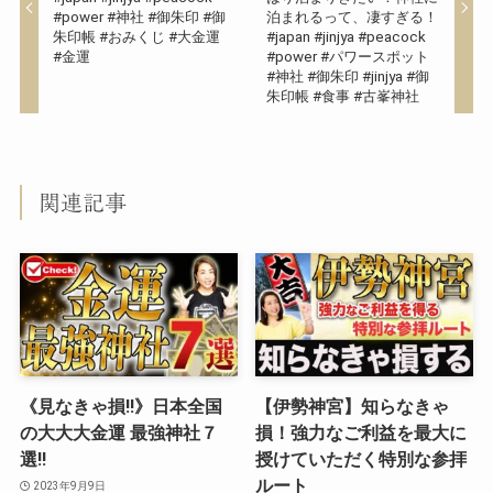
#power #神社 #御朱印 #御
泊まれるって、凄すぎる！
朱印帳 #おみくじ #大金運
#japan #jinjya #peacock
#金運
#power #パワースポット
#神社 #御朱印 #jinjya #御
朱印帳 #食事 #古峯神社
関連記事
《見なきゃ損‼︎》日本全国
【伊勢神宮】知らなきゃ
の大大大金運 最強神社７
損！強力なご利益を最大に
選‼︎
授けていただく特別な参拝
ルート
2023年9月9日