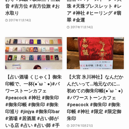
音 #吉方位 #吉方位旅 #お
珠 #天珠ブレスレット #レ
水取り
ア #神社 #ヒーリング #翡
翠 #金運
2017年11月14日
2017年11月14日
【占い酒場 くじゃく】御朱
【大宮 氷川神社】なんだか
印帳で、一杯(●´ω｀●)#パ
んだいって…地元なのに…
ワーストーンカフェ
初めての御朱印帳(●´ω｀●)
#peacock #神社 #御朱印
#パワーストーンカフェ
#御朱印帳 #御朱印 #御朱
#peacock #御朱印 #御朱
印巡り #jinjya #御朱印bar
印帳 #神社 #限定 #限定御
#酒場 #居酒屋 #占い師が
朱印
いる店 #占い #占い師 #手
2017年10月21日