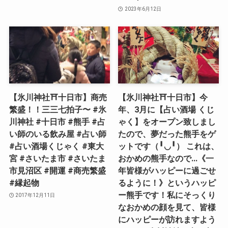
2023年6月12日
【氷川神社⛩十日市】商売
【氷川神社⛩十日市】今
繁盛！！三三七拍子〜 #氷
年、3月に【占い酒場 くじ
川神社 #十日市 #熊手 #占
ゃく】をオープン致しまし
い師のいる飲み屋 #占い師
たので、夢だった熊手をゲ
#占い酒場くじゃく #東大
ットです（╹◡╹） これは、
宮 #さいたま市 #さいたま
おかめの熊手なので…《一
市見沼区 #開運 #商売繁盛
年皆様がハッピーに過ごせ
#縁起物
るように！》というハッピ
ー熊手です！私にそっくり
2017年12月11日
なおかめの顔を見て、皆様
にハッピーが訪れますよう