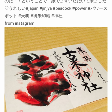
のだ！！ということで、紙でまずいただいて来ました
♡うれしい#japan #jinjya #peacock #power #パワース
ポット #天狗 #御朱印帳 #神社
from instagram