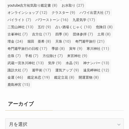
(8)
(27)
youtube吉方祐気取り鑑定書
お水取り
(12)
(9)
(7)
オンラインショップ
クラスター
ハワイ出雲大社
(7)
(16)
(17)
パイライト
パワーストーン
九星気学
(13)
(9)
(10)
(8)
二荒山神社
五行
占い酒場くじゃく
危険日
(7)
(17)
(8)
(7)
(8)
古峯神社
吉方位
四季
団体参拝
土用
(24)
(8)
(10)
(21)
埋金
堀田 亜希
天珠
奇門遁甲旅行
(17)
(8)
(9)
(11)
奇門遁甲旅行の日程
季節
寅年
寒川神社
(7)
(7)
(7)
(9)
念珠
手相
方位除け
来宮神社
(13)
(9)
(9)
(13)
武蔵一宮氷川神社
気学
水晶
神ナンバー
(7)
(17)
(9)
(12)
諏訪大社
遁甲術
運気アップ
遠見岬神社
(46)
(19)
(8)
(8)
金運
鑑定未恋
鑑定立花
開運置物
(15)
鹿島神宮
アーカイブ
ア
ー