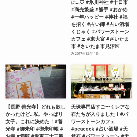
に…♡ #氷川神社 #十日市
#商売繁盛 #熊手 #おかめ
#一年ハッピー #神社 #福
を招く #占い師 #占い酒場
くじゃく #パワーストーン
カフェ #東大宮 #さいたま
市 #さいたま市見沼区
2017年12月11日
【長野 善光寺】どれも欲し
天珠専門店すご〜くレアな
かったけど…私、やっぱり
石たちが入りました！#パ
女子。これに決めた！#善
ワーストーンカフェ
光寺 #御朱印 #御朱印帳 #
#peacock #占い酒場 #天
お寺 #満願 #坂東三十三観
然石 #パワーストーン #天