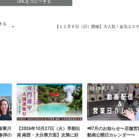
URLをコピーする
きる
【１２月６日（日）開催】大人気！金箔エス
方除寒川
【2026年10月27日（火）早朝出
📢7月のお知らせ〜店舗営
参拝の
発 南西・大分県方面】次第に好
動画公開日カレンダー〜