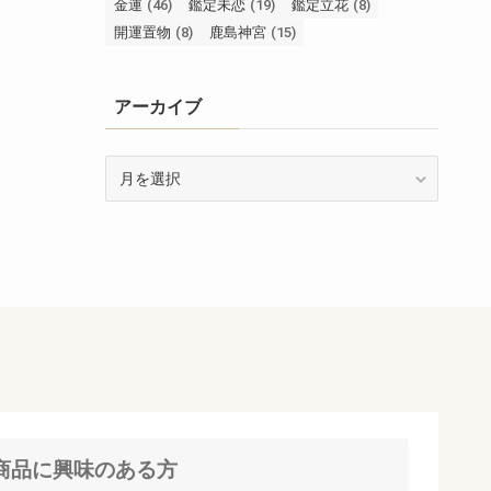
金運
(46)
鑑定未恋
(19)
鑑定立花
(8)
開運置物
(8)
鹿島神宮
(15)
アーカイブ
ア
ー
カ
イ
ブ
商品に興味のある方