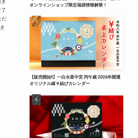
書き
オンラインショップ限定福袋情報解禁！
ご了
ただ
き
【販売開始❗️】一白水星中宮 丙午歳 2026年開運
オリジナル縁￥結びカレンダー