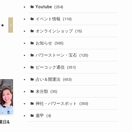
Youtube
(254)
イベント情報
(110)
テ★
オンラインショップ
(15)
お知らせ
(505)
パワーストーン・宝石
(125)
ピーコック通信
(351)
占い＆開運法
(653)
未分類
(35)
神社・パワースポット
(350)
遁甲
(4)
業日&