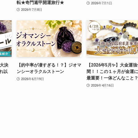
転★奇門遁甲開運旅行★
2026年7月1日
2026年7月8日
！大決
【的中率が凄すぎる！？】ジオマ
【2026年5月✨】大金運
それ以
ンシーオラクルストーン
間！！この１ヶ月が金運
！
最重要！一体どんなこと
2026年6月19日
2026年4月16日