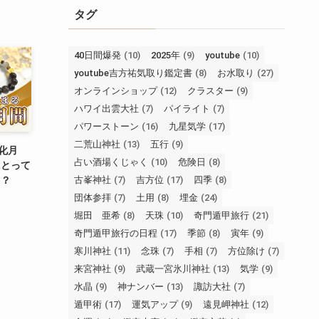
タグ
40日間爆発
(10)
2025年
(9)
youtube
(10)
youtube吉方祐気取り鑑定書
(8)
お水取り
(27)
オンラインショップ
(12)
クラスター
(9)
ハワイ出雲大社
(7)
パイライト
(7)
パワーストーン
(16)
九星気学
(17)
二荒山神社
(13)
五行
(9)
強化月
占い酒場くじゃく
(10)
危険日
(8)
にとって
古峯神社
(7)
吉方位
(17)
四季
(8)
？？
団体参拝
(7)
土用
(8)
埋金
(24)
堀田 亜希
(8)
天珠
(10)
奇門遁甲旅行
(21)
奇門遁甲旅行の日程
(17)
季節
(8)
寅年
(9)
寒川神社
(11)
念珠
(7)
手相
(7)
方位除け
(7)
来宮神社
(9)
武蔵一宮氷川神社
(13)
気学
(9)
水晶
(9)
神ナンバー
(13)
諏訪大社
(7)
遁甲術
(17)
運気アップ
(9)
遠見岬神社
(12)