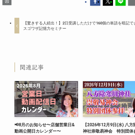
【驚きする人続出！】2日受講しただけで160個の単語を暗記で
スゴワザ記憶力セミナー
関連記事
📢8月のお知らせ〜店舗営業日&
【2026年12月9日(水) 八
動画公開日カレンダー〜
神社崇敬易神会 特別団体