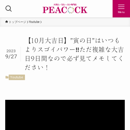
Menu
トップページ
Youtube
【10月大吉日】”寅の日”はいつも
よりスゴイパワー‼︎ただ複雑な大吉
2023
9/27
日9日間なので必ず見てメモしてく
ださい！
Youtube