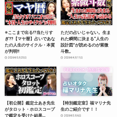
※ここまで出る⁉︎当たりす
ただの占いじゃない。生ま
ぎ⁇【マヤ暦】占いであな
れた瞬間に決まる“人生の
たの人生のサイクル・本質
設計図”が読めるのが紫微
が判明‼️
斗数。
2026年5月25日
2026年4月11日
【初公開】鑑定士あき先生
【特別鑑定室】福マリナ先
がタロット・ホロスコープ
生のご紹介です！！
で鑑定を受けた結果…
2026年3月6日