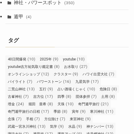
神社・パワースポット
(350)
遁甲
(4)
タグ
(10)
(9)
(10)
40日間爆発
2025年
youtube
(8)
(27)
youtube吉方祐気取り鑑定書
お水取り
(12)
(9)
(7)
オンラインショップ
クラスター
ハワイ出雲大社
(7)
(16)
(17)
パイライト
パワーストーン
九星気学
(13)
(9)
(10)
(8)
二荒山神社
五行
占い酒場くじゃく
危険日
(7)
(17)
(8)
(7)
(8)
古峯神社
吉方位
四季
団体参拝
土用
(24)
(8)
(10)
(21)
埋金
堀田 亜希
天珠
奇門遁甲旅行
(17)
(8)
(9)
(11)
奇門遁甲旅行の日程
季節
寅年
寒川神社
(7)
(7)
(7)
(9)
念珠
手相
方位除け
来宮神社
(13)
(9)
(9)
(13)
武蔵一宮氷川神社
気学
水晶
神ナンバー
(7)
(17)
(9)
(12)