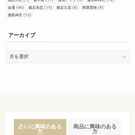
諏訪大社
遁甲術
運気アップ
遠見岬神社
(46)
(19)
(8)
(8)
金運
鑑定未恋
鑑定立花
開運置物
(15)
鹿島神宮
アーカイブ
ア
ー
カ
イ
ブ
占いに興味のある
商品に興味のある
方
方