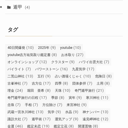
遁甲
(4)
タグ
(10)
(9)
(10)
40日間爆発
2025年
youtube
(8)
(27)
youtube吉方祐気取り鑑定書
お水取り
(12)
(9)
(7)
オンラインショップ
クラスター
ハワイ出雲大社
(7)
(16)
(17)
パイライト
パワーストーン
九星気学
(13)
(9)
(10)
(8)
二荒山神社
五行
占い酒場くじゃく
危険日
(7)
(17)
(8)
(7)
(8)
古峯神社
吉方位
四季
団体参拝
土用
(24)
(8)
(10)
(21)
埋金
堀田 亜希
天珠
奇門遁甲旅行
(17)
(8)
(9)
(11)
奇門遁甲旅行の日程
季節
寅年
寒川神社
(7)
(7)
(7)
(9)
念珠
手相
方位除け
来宮神社
(13)
(9)
(9)
(13)
武蔵一宮氷川神社
気学
水晶
神ナンバー
(7)
(17)
(9)
(12)
諏訪大社
遁甲術
運気アップ
遠見岬神社
(46)
(19)
(8)
(8)
金運
鑑定未恋
鑑定立花
開運置物