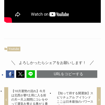
Youtube
よろしかったらシェアをお願いします！
URLをコピーする
【10月運勢の流れ】今月
【知って得する開運旅】ス
は北西が要‼︎土用に入る前
ピリチュアル アイランド
の天一天上期間にコレをや
ここは日本最強のパワース
って運気を整える事が１番