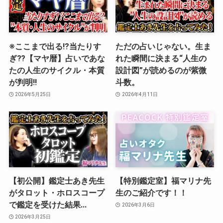
※ここまで出る⁉︎当たりす
ただの占いじゃない。生ま
ぎ⁇【マヤ暦】占いであな
れた瞬間に決まる“人生の
たの人生のサイクル・本質
設計図”が読めるのが紫微
が判明‼️
斗数。
2026年5月25日
2026年4月11日
【初公開】鑑定士あき先生
【特別鑑定室】福マリナ先
がタロット・ホロスコープ
生のご紹介です！！
で鑑定を受けた結果…
2026年3月6日
2026年3月25日