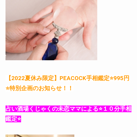
【2022夏休み限定】PEACOCK手相鑑定⭐️995円
⭐️特別企画のお知らせ！！
占い酒場くじゃくの未恋ママによる⭐️１０分手相
鑑定⭐️