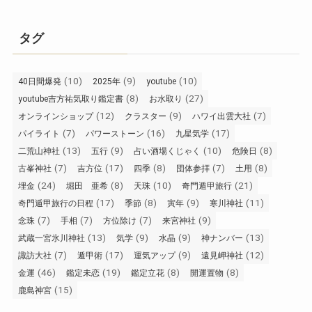
タグ
(10)
(9)
(10)
40日間爆発
2025年
youtube
(8)
(27)
youtube吉方祐気取り鑑定書
お水取り
(12)
(9)
(7)
オンラインショップ
クラスター
ハワイ出雲大社
(7)
(16)
(17)
パイライト
パワーストーン
九星気学
(13)
(9)
(10)
(8)
二荒山神社
五行
占い酒場くじゃく
危険日
(7)
(17)
(8)
(7)
(8)
古峯神社
吉方位
四季
団体参拝
土用
(24)
(8)
(10)
(21)
埋金
堀田 亜希
天珠
奇門遁甲旅行
(17)
(8)
(9)
(11)
奇門遁甲旅行の日程
季節
寅年
寒川神社
(7)
(7)
(7)
(9)
念珠
手相
方位除け
来宮神社
(13)
(9)
(9)
(13)
武蔵一宮氷川神社
気学
水晶
神ナンバー
(7)
(17)
(9)
(12)
諏訪大社
遁甲術
運気アップ
遠見岬神社
(46)
(19)
(8)
(8)
金運
鑑定未恋
鑑定立花
開運置物
(15)
鹿島神宮