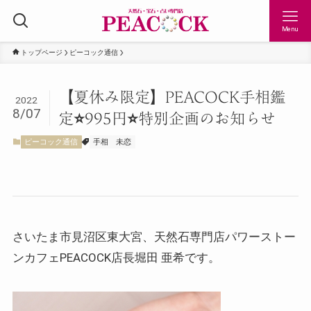
Menu
トップページ
ピーコック通信
【夏休み限定】PEACOCK手相鑑
2022
8/07
定⭐️995円⭐️特別企画のお知らせ
ピーコック通信
手相
未恋
さいたま市見沼区東大宮、天然石専門店パワーストー
ンカフェPEACOCK店長堀田 亜希です。