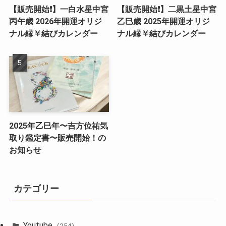
【販売開始❗️】一白水星中宮
【販売開始❗️】二黒土星中宮
丙午歳 2026年開運オリジ
乙巳歳 2025年開運オリジ
ナル縁￥結びカレンダー
ナル縁￥結びカレンダー
2025年乙巳年〜吉方位祐気
取り鑑定書〜販売開始！の
お知らせ
カテゴリー
Youtube
(254)