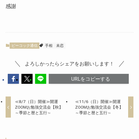
感謝
ピーコック通信
手相
未恋
よろしかったらシェアをお願いします！
URLをコピーする
≪8/7（日）開催≫開運
≪11/6（日）開催≫開運
ZOOMお勉強交流会【秋】
ZOOMお勉強交流会【冬】
～季節と暦と五行～
～季節と暦と五行～