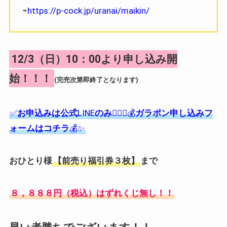
⇨
https://p-cock.jp/uranai/maikin/
12/3（日）10：00より申し込み開
始！！！
(完売次第即終了となります)
✅
お申込みは公式
LINE
のみ
🙇‍♀️✨💰
ガラポン申し込みフ
ォームはコチラ
💰✨
おひとり様
【前売り福引券３枚】
まで
８，８８８円（税込）はずれくじ無し！！