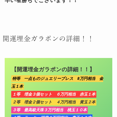
早い者勝ちでございます！！
開運埋金ガラポンの詳細！！
【開運埋金ガラポンの詳細！！】
特等 一点ものジュエリーブレス 8万円相当 金
玉１本
１等 埋金３個セット ６万円相当 赤玉１本
２等 埋金２個セット ４万円相当 黄玉２本
３等 最高級天珠３万円相当 桃玉１０本