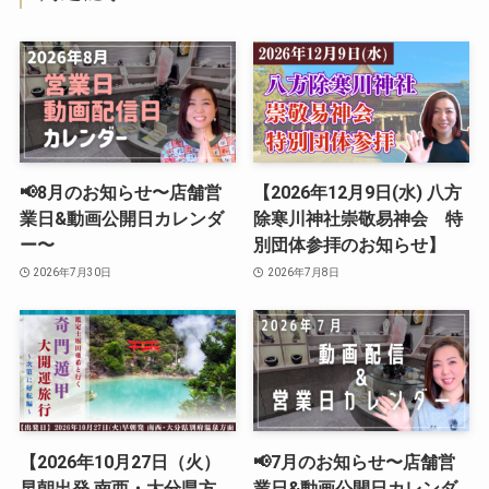
📢8月のお知らせ〜店舗営
【2026年12月9日(水) 八方
業日&動画公開日カレンダ
除寒川神社崇敬易神会 特
ー〜
別団体参拝のお知らせ】
2026年7月30日
2026年7月8日
【2026年10月27日（火）
📢7月のお知らせ〜店舗営
早朝出発 南西・大分県方
業日&動画公開日カレンダ