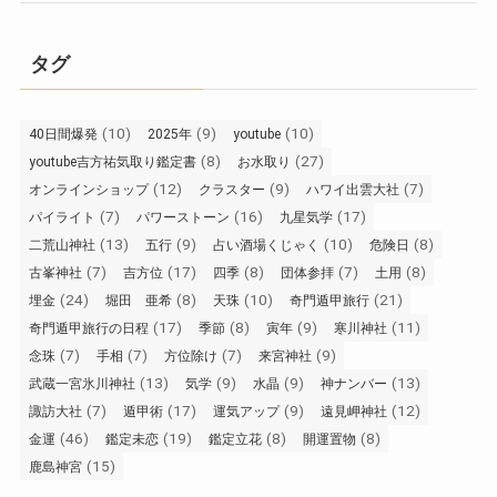
タグ
(10)
(9)
(10)
40日間爆発
2025年
youtube
(8)
(27)
youtube吉方祐気取り鑑定書
お水取り
(12)
(9)
(7)
オンラインショップ
クラスター
ハワイ出雲大社
(7)
(16)
(17)
パイライト
パワーストーン
九星気学
(13)
(9)
(10)
(8)
二荒山神社
五行
占い酒場くじゃく
危険日
(7)
(17)
(8)
(7)
(8)
古峯神社
吉方位
四季
団体参拝
土用
(24)
(8)
(10)
(21)
埋金
堀田 亜希
天珠
奇門遁甲旅行
(17)
(8)
(9)
(11)
奇門遁甲旅行の日程
季節
寅年
寒川神社
(7)
(7)
(7)
(9)
念珠
手相
方位除け
来宮神社
(13)
(9)
(9)
(13)
武蔵一宮氷川神社
気学
水晶
神ナンバー
(7)
(17)
(9)
(12)
諏訪大社
遁甲術
運気アップ
遠見岬神社
(46)
(19)
(8)
(8)
金運
鑑定未恋
鑑定立花
開運置物
(15)
鹿島神宮