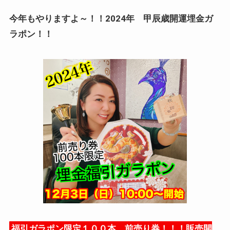
今年もやりますよ～！！2024年 甲辰歳開運埋金ガ
ラポン！！
福引ガラポン限定１００本 前売り券！！！販売開