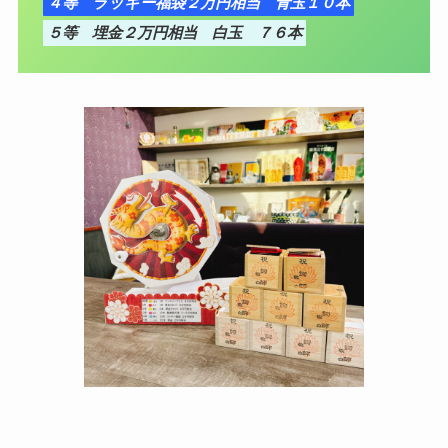
４等 ラッキー福袋２万円相当 青玉１０本
５等 埋金２万円相当 白玉 ７６本