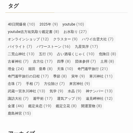
タグ
(10)
(9)
(10)
40日間爆発
2025年
youtube
(8)
(27)
youtube吉方祐気取り鑑定書
お水取り
(12)
(9)
(7)
オンラインショップ
クラスター
ハワイ出雲大社
(7)
(16)
(17)
パイライト
パワーストーン
九星気学
(13)
(9)
(10)
(8)
二荒山神社
五行
占い酒場くじゃく
危険日
(7)
(17)
(8)
(7)
(8)
古峯神社
吉方位
四季
団体参拝
土用
(24)
(8)
(10)
(21)
埋金
堀田 亜希
天珠
奇門遁甲旅行
(17)
(8)
(9)
(11)
奇門遁甲旅行の日程
季節
寅年
寒川神社
(7)
(7)
(7)
(9)
念珠
手相
方位除け
来宮神社
(13)
(9)
(9)
(13)
武蔵一宮氷川神社
気学
水晶
神ナンバー
(7)
(17)
(9)
(12)
諏訪大社
遁甲術
運気アップ
遠見岬神社
(46)
(19)
(8)
(8)
金運
鑑定未恋
鑑定立花
開運置物
(15)
鹿島神宮