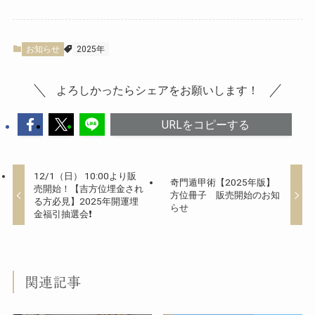
お知らせ
2025年
よろしかったらシェアをお願いします！
URLをコピーする
12/1（日） 10:00より販
奇門遁甲術【2025年版】
売開始！【吉方位埋金され
方位冊子 販売開始のお知
る方必見】2025年開運埋
らせ
金福引抽選会❗️
関連記事