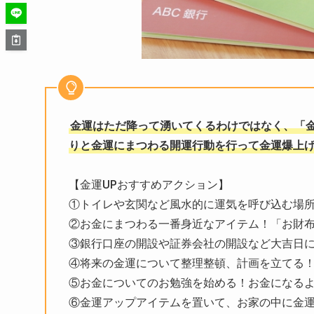
金運はただ降って湧いてくるわけではなく、「
りと金運にまつわる開運行動を行って金運爆上
【金運UPおすすめアクション】
①トイレや玄関など風水的に運気を呼び込む場
②お金にまつわる一番身近なアイテム！「お財
③銀行口座の開設や証券会社の開設など大吉日
④将来の金運について整理整頓、計画を立てる
⑤お金についてのお勉強を始める！お金になる
⑥金運アップアイテムを置いて、お家の中に金