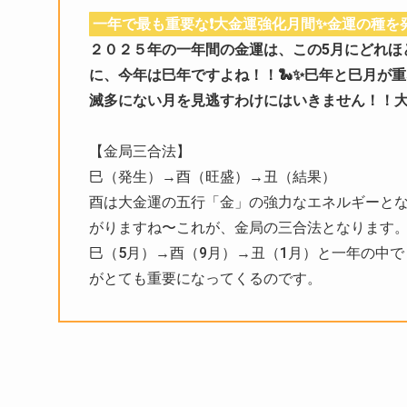
一年で最も重要な❗️大金運強化月間✨金運の種を発
２０２５年の一年間の金運は、この5月にどれほ
に、今年は巳年ですよね！！🐍✨巳年と巳月が
滅多にない月を見逃すわけにはいきません！！
【金局三合法】
巳（発生）→酉（旺盛）→丑（結果）
酉は大金運の五行「金」の強力なエネルギーと
がりますね〜これが、金局の三合法となります
巳（5月）→酉（9月）→丑（1月）と一年の中
がとても重要になってくるのです。