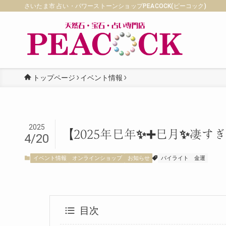
さいたま市 占い・パワーストーンショップPEACOCK(ピーコック)
トップページ
イベント情報
2025
【2025年巳年✨➕巳月✨凄
4/20
イベント情報
オンラインショップ
お知らせ
パイライト
金運
目次