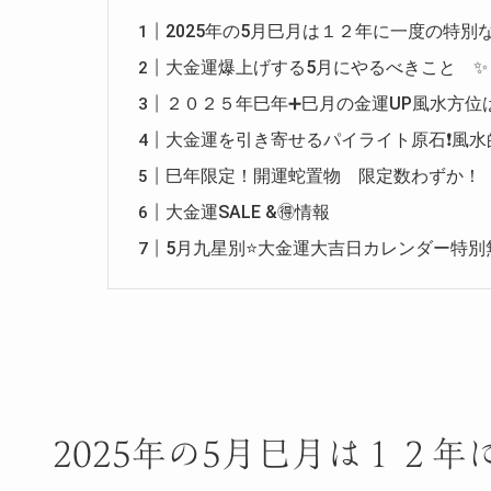
2025年の5月巳月は１２年に一度の特別
大金運爆上げする5月にやるべきこと ✨
２０２５年巳年➕巳月の金運UP風水方位
大金運を引き寄せるパイライト原石❗️風
巳年限定！開運蛇置物 限定数わずか！
大金運SALE &🉐情報
5月九星別⭐️大金運大吉日カレンダー特
2025年の5月巳月は１２