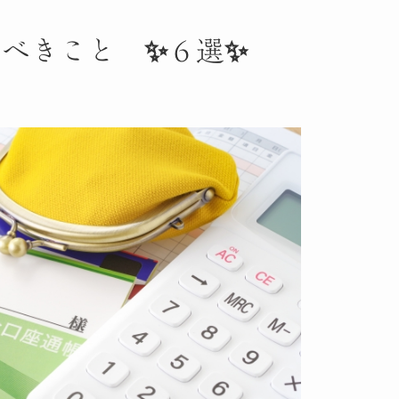
るべきこと ✨６選✨