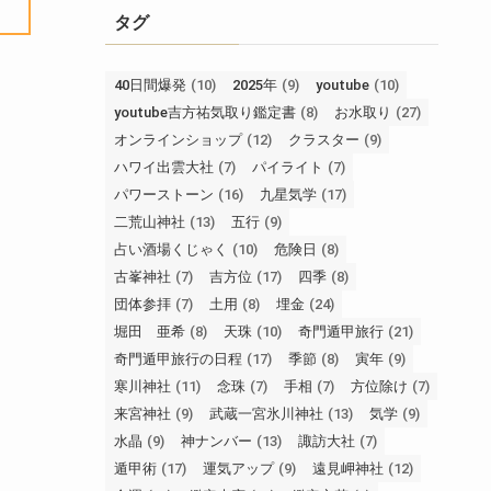
タグ
40日間爆発
(10)
2025年
(9)
youtube
(10)
youtube吉方祐気取り鑑定書
(8)
お水取り
(27)
オンラインショップ
(12)
クラスター
(9)
ハワイ出雲大社
(7)
パイライト
(7)
パワーストーン
(16)
九星気学
(17)
二荒山神社
(13)
五行
(9)
占い酒場くじゃく
(10)
危険日
(8)
古峯神社
(7)
吉方位
(17)
四季
(8)
団体参拝
(7)
土用
(8)
埋金
(24)
堀田 亜希
(8)
天珠
(10)
奇門遁甲旅行
(21)
奇門遁甲旅行の日程
(17)
季節
(8)
寅年
(9)
寒川神社
(11)
念珠
(7)
手相
(7)
方位除け
(7)
来宮神社
(9)
武蔵一宮氷川神社
(13)
気学
(9)
水晶
(9)
神ナンバー
(13)
諏訪大社
(7)
遁甲術
(17)
運気アップ
(9)
遠見岬神社
(12)