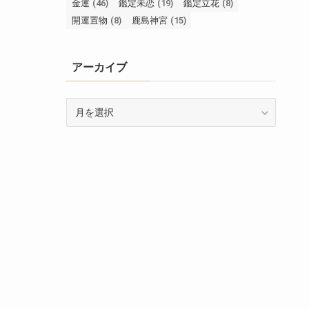
金運
(46)
鑑定未恋
(19)
鑑定立花
(8)
開運置物
(8)
鹿島神宮
(15)
アーカイブ
ア
ー
カ
イ
ブ