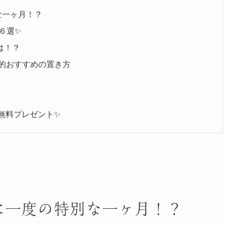
な一ヶ月！？
６選✨
は！？
水的おすすめの置き方
別無料プレゼント✨
年に一度の特別な一ヶ月！？