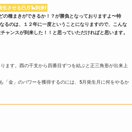
生させる巳月🐍到来❗️
どの種まきができるか！？が勝負となっておりますよ〜特
重なるのは、１２年に一度ということになりますので、こんな
大チャンスが到来した！！と思っていただければと思います。
なります。酉の干支から四番目ずつを結ぶと正三角形が出来上
。
でも「金」のパワーを獲得するのには、5月発生月に何をやるか