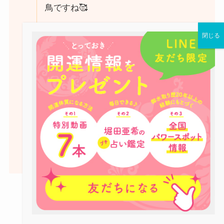
鳥ですね🥰
ご縁あるパワーストーンに是非巡り合っ
てみてください😌
店頭８点 公式オンライン2点 限定数
となりますので、売り切れ次第終了とな
ります。
どんな石が入ってるかは福袋を開けて見
てからのお楽しみです🎵
🔴55,555円福袋（税込価格61,110
円）