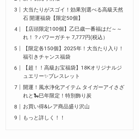
大当たりがスゴイ！効果別選べる高級天然
石 開運福袋【限定50個】
【店頭限定100個】乙巳歳一番福はだ～～
れ！？パワーガチャ 7,777円(税込）
【限定各150個】2025年！大当たり入り！
福引きチャンス福袋
【超！！高級お宝福袋】18Kオリジナルジ
ュエリー✨ブレスレット
開運！風水浄化アイテム タイガーアイさざ
れと🐍巳年限定！特別飾り炭
お買い得&レア商品盛り沢山
もっと詳しく！！