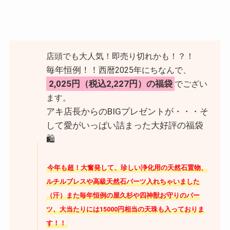
店頭でも大人気！即売り切れかも！？！
毎年恒例！！
西暦2025年にちなんで、
2,025円（税込2,227円）の福袋
でござい
ます。
アキ店長からのBIGプレゼントが・・・そ
して愛がいっぱい詰まった大好評の福袋
🛍
今年も超！大奮発して、珍しい浄化用の天然石置物、
ルチルブレスや高級天然石パーツ入れちゃいました
（汗）また毎年恒例の屋久杉や四神獣お守りのパー
ツ、大当たりには15000円相当の天珠も入っておりま
す！！