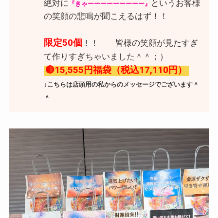
絶対に
というお客様
『きゃーーーーーーーーー』
の笑顔の悲鳴が聞こえるはず！！
限定50個
！！ 皆様の笑顔が見たすぎ
て作りすぎちゃいました＾＾；）
🔴15,555円福袋（税込17,110円）
↓こちらは店頭用の私からのメッセージでございます＾
＾