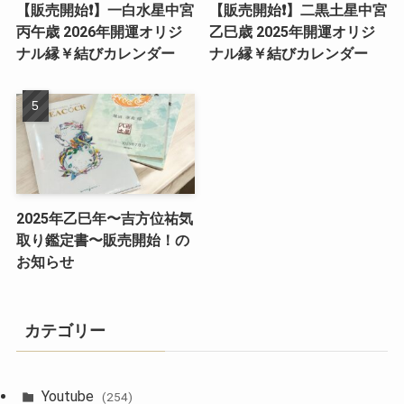
【販売開始❗️】一白水星中宮
【販売開始❗️】二黒土星中宮
丙午歳 2026年開運オリジ
乙巳歳 2025年開運オリジ
ナル縁￥結びカレンダー
ナル縁￥結びカレンダー
2025年乙巳年〜吉方位祐気
取り鑑定書〜販売開始！の
お知らせ
カテゴリー
Youtube
(254)