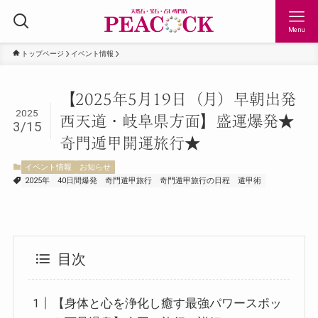
Menu
トップページ
イベント情報
【2025年5月19日（月）早朝出発
2025
西天道・岐阜県方面】盛運爆発★
3/15
奇門遁甲開運旅行★
イベント情報
お知らせ
2025年
40日間爆発
奇門遁甲旅行
奇門遁甲旅行の日程
遁甲術
目次
【身体と心を浄化し癒す最強パワースポッ