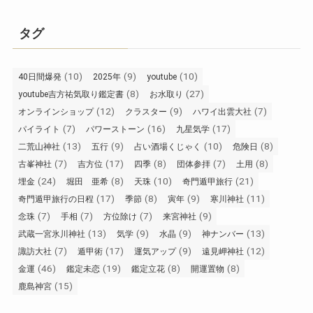
タグ
(10)
(9)
(10)
40日間爆発
2025年
youtube
(8)
(27)
youtube吉方祐気取り鑑定書
お水取り
(12)
(9)
(7)
オンラインショップ
クラスター
ハワイ出雲大社
(7)
(16)
(17)
パイライト
パワーストーン
九星気学
(13)
(9)
(10)
(8)
二荒山神社
五行
占い酒場くじゃく
危険日
(7)
(17)
(8)
(7)
(8)
古峯神社
吉方位
四季
団体参拝
土用
(24)
(8)
(10)
(21)
埋金
堀田 亜希
天珠
奇門遁甲旅行
(17)
(8)
(9)
(11)
奇門遁甲旅行の日程
季節
寅年
寒川神社
(7)
(7)
(7)
(9)
念珠
手相
方位除け
来宮神社
(13)
(9)
(9)
(13)
武蔵一宮氷川神社
気学
水晶
神ナンバー
(7)
(17)
(9)
(12)
諏訪大社
遁甲術
運気アップ
遠見岬神社
(46)
(19)
(8)
(8)
金運
鑑定未恋
鑑定立花
開運置物
(15)
鹿島神宮