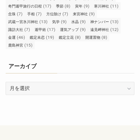
(17)
(8)
(9)
(11)
奇門遁甲旅行の日程
季節
寅年
寒川神社
(7)
(7)
(7)
(9)
念珠
手相
方位除け
来宮神社
(13)
(9)
(9)
(13)
武蔵一宮氷川神社
気学
水晶
神ナンバー
(7)
(17)
(9)
(12)
諏訪大社
遁甲術
運気アップ
遠見岬神社
(46)
(19)
(8)
(8)
金運
鑑定未恋
鑑定立花
開運置物
(15)
鹿島神宮
アーカイブ
ア
ー
カ
イ
ブ