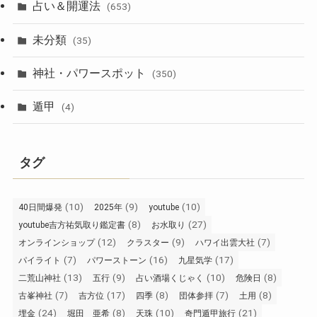
占い＆開運法
(653)
未分類
(35)
神社・パワースポット
(350)
遁甲
(4)
タグ
(10)
(9)
(10)
40日間爆発
2025年
youtube
(8)
(27)
youtube吉方祐気取り鑑定書
お水取り
(12)
(9)
(7)
オンラインショップ
クラスター
ハワイ出雲大社
(7)
(16)
(17)
パイライト
パワーストーン
九星気学
(13)
(9)
(10)
(8)
二荒山神社
五行
占い酒場くじゃく
危険日
(7)
(17)
(8)
(7)
(8)
古峯神社
吉方位
四季
団体参拝
土用
(24)
(8)
(10)
(21)
埋金
堀田 亜希
天珠
奇門遁甲旅行