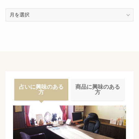
ア
ー
カ
イ
ブ
占いに興味のある
商品に興味のある
方
方