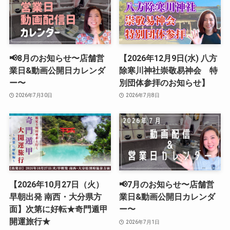
📢8月のお知らせ〜店舗営
【2026年12月9日(水) 八方
業日&動画公開日カレンダ
除寒川神社崇敬易神会 特
ー〜
別団体参拝のお知らせ】
2026年7月30日
2026年7月8日
【2026年10月27日（火）
📢7月のお知らせ〜店舗営
早朝出発 南西・大分県方
業日&動画公開日カレンダ
面】次第に好転★奇門遁甲
ー〜
開運旅行★
2026年7月1日