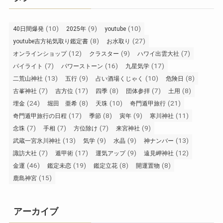
(10)
(9)
(10)
40日間爆発
2025年
youtube
(8)
(27)
youtube吉方祐気取り鑑定書
お水取り
(12)
(9)
(7)
オンラインショップ
クラスター
ハワイ出雲大社
(7)
(16)
(17)
パイライト
パワーストーン
九星気学
(13)
(9)
(10)
(8)
二荒山神社
五行
占い酒場くじゃく
危険日
(7)
(17)
(8)
(7)
(8)
古峯神社
吉方位
四季
団体参拝
土用
(24)
(8)
(10)
(21)
埋金
堀田 亜希
天珠
奇門遁甲旅行
(17)
(8)
(9)
(11)
奇門遁甲旅行の日程
季節
寅年
寒川神社
(7)
(7)
(7)
(9)
念珠
手相
方位除け
来宮神社
(13)
(9)
(9)
(13)
武蔵一宮氷川神社
気学
水晶
神ナンバー
(7)
(17)
(9)
(12)
諏訪大社
遁甲術
運気アップ
遠見岬神社
(46)
(19)
(8)
(8)
金運
鑑定未恋
鑑定立花
開運置物
(15)
鹿島神宮
アーカイブ