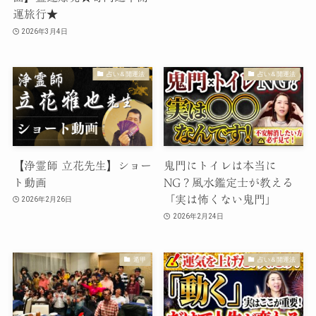
運旅行★
2026年3月4日
占い＆開運法
占い＆開運法
【浄霊師 立花先生】ショー
鬼門にトイレは本当に
ト動画
NG？風水鑑定士が教える
「実は怖くない鬼門」
2026年2月26日
2026年2月24日
遁甲
占い＆開運法