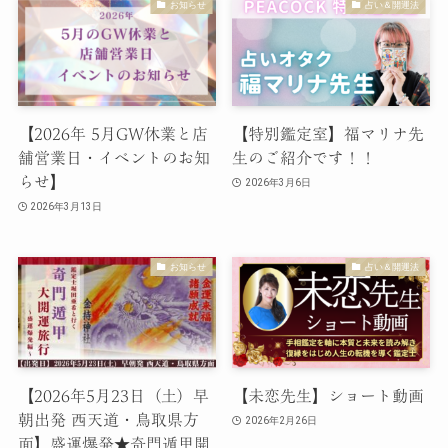
お知らせ
占い＆開運法
【2026年 5月GW休業と店
【特別鑑定室】福マリナ先
舗営業日・イベントのお知
生のご紹介です！！
らせ】
2026年3月6日
2026年3月13日
お知らせ
占い＆開運法
【2026年5月23日（土）早
【未恋先生】ショート動画
朝出発 西天道・鳥取県方
2026年2月26日
面】盛運爆発★奇門遁甲開