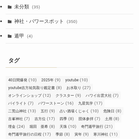
未分類
(35)
神社・パワースポット
(350)
遁甲
(4)
タグ
(10)
(9)
(10)
40日間爆発
2025年
youtube
(8)
(27)
youtube吉方祐気取り鑑定書
お水取り
(12)
(9)
(7)
オンラインショップ
クラスター
ハワイ出雲大社
(7)
(16)
(17)
パイライト
パワーストーン
九星気学
(13)
(9)
(10)
(8)
二荒山神社
五行
占い酒場くじゃく
危険日
(7)
(17)
(8)
(7)
(8)
古峯神社
吉方位
四季
団体参拝
土用
(24)
(8)
(10)
(21)
埋金
堀田 亜希
天珠
奇門遁甲旅行
(17)
(8)
(9)
(11)
奇門遁甲旅行の日程
季節
寅年
寒川神社