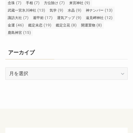
(7)
(7)
(7)
(9)
念珠
手相
方位除け
来宮神社
(13)
(9)
(9)
(13)
武蔵一宮氷川神社
気学
水晶
神ナンバー
(7)
(17)
(9)
(12)
諏訪大社
遁甲術
運気アップ
遠見岬神社
(46)
(19)
(8)
(8)
金運
鑑定未恋
鑑定立花
開運置物
(15)
鹿島神宮
アーカイブ
ア
ー
カ
イ
ブ