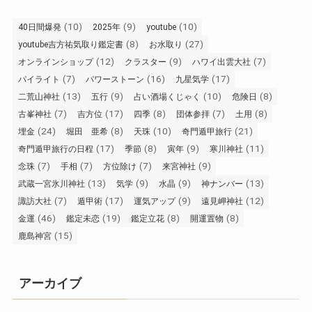
(10)
(9)
(10)
40日間爆発
2025年
youtube
(8)
(27)
youtube吉方祐気取り鑑定書
お水取り
(12)
(9)
(7)
オンラインショップ
クラスター
ハワイ出雲大社
(7)
(16)
(17)
パイライト
パワーストーン
九星気学
(13)
(9)
(10)
(8)
二荒山神社
五行
占い酒場くじゃく
危険日
(7)
(17)
(8)
(7)
(8)
古峯神社
吉方位
四季
団体参拝
土用
(24)
(8)
(10)
(21)
埋金
堀田 亜希
天珠
奇門遁甲旅行
(17)
(8)
(9)
(11)
奇門遁甲旅行の日程
季節
寅年
寒川神社
(7)
(7)
(7)
(9)
念珠
手相
方位除け
来宮神社
(13)
(9)
(9)
(13)
武蔵一宮氷川神社
気学
水晶
神ナンバー
(7)
(17)
(9)
(12)
諏訪大社
遁甲術
運気アップ
遠見岬神社
(46)
(19)
(8)
(8)
金運
鑑定未恋
鑑定立花
開運置物
(15)
鹿島神宮
アーカイブ