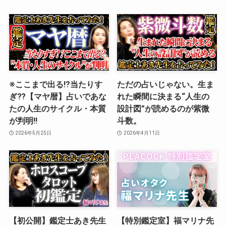
※ここまで出る⁉︎当たりす
ただの占いじゃない。生ま
ぎ⁇【マヤ暦】占いであな
れた瞬間に決まる“人生の
たの人生のサイクル・本質
設計図”が読めるのが紫微
が判明‼️
斗数。
2026年5月25日
2026年4月11日
【初公開】鑑定士あき先生
【特別鑑定室】福マリナ先