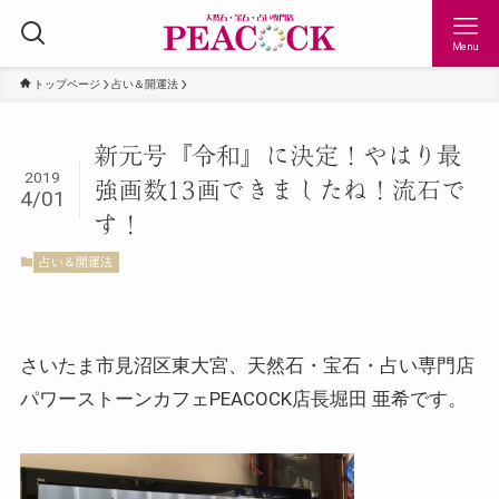
Menu
トップページ
占い＆開運法
新元号『令和』に決定！やはり最
2019
強画数13画できましたね！流石で
4/01
す！
占い＆開運法
さいたま市見沼区東大宮、天然石・宝石・占い専門店
パワーストーンカフェPEACOCK店長堀田 亜希です。