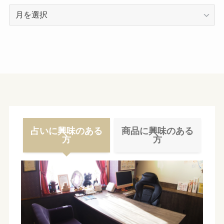
ア
ー
カ
イ
ブ
占いに興味のある
商品に興味のある
方
方