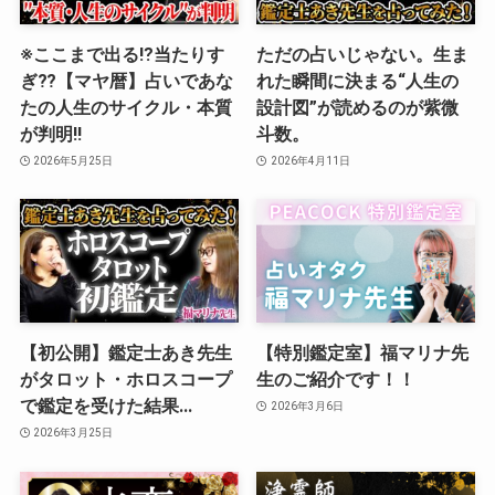
※ここまで出る⁉︎当たりす
ただの占いじゃない。生ま
ぎ⁇【マヤ暦】占いであな
れた瞬間に決まる“人生の
たの人生のサイクル・本質
設計図”が読めるのが紫微
が判明‼️
斗数。
2026年5月25日
2026年4月11日
【初公開】鑑定士あき先生
【特別鑑定室】福マリナ先
がタロット・ホロスコープ
生のご紹介です！！
で鑑定を受けた結果…
2026年3月6日
2026年3月25日