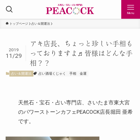
Menu
トップページ
占い＆開運法
アキ店長、ちょっと珍しい手相も
2019
っておりますよ♬皆様はどんな手
11/29
相？？
占い＆開運法
占い酒場くじゃく
手相
金運
天然石・宝石・占い専門店、さいたま市東大宮
のパワーストーンカフェPEACOCK店長堀田 亜希
です。