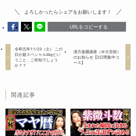
よろしかったらシェアをお願いします！
URLをコピーする
令和元年11/23（土） この
漢方薬膳講座（＠大宮校）
日が超スペシャルdayとい
のお知らせ【2日間集中コ
うこと、ご存知でしょう
ース】
か？？
関連記事