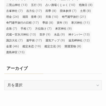
(13)
(9)
(10)
(8)
二荒山神社
五行
占い酒場くじゃく
危険日
(7)
(17)
(8)
(7)
(8)
古峯神社
吉方位
四季
団体参拝
土用
(24)
(8)
(10)
(21)
埋金
堀田 亜希
天珠
奇門遁甲旅行
(17)
(8)
(9)
(11)
奇門遁甲旅行の日程
季節
寅年
寒川神社
(7)
(7)
(7)
(9)
念珠
手相
方位除け
来宮神社
(13)
(9)
(9)
(13)
武蔵一宮氷川神社
気学
水晶
神ナンバー
(7)
(17)
(9)
(12)
諏訪大社
遁甲術
運気アップ
遠見岬神社
(46)
(19)
(8)
(8)
金運
鑑定未恋
鑑定立花
開運置物
(15)
鹿島神宮
アーカイブ
ア
ー
カ
イ