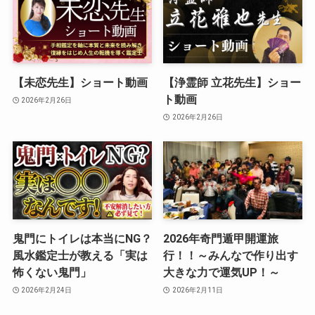
【未恋先生】ショート動画
【浄霊師 立花先生】ショー
ト動画
2026年2月26日
2026年2月26日
鬼門にトイレは本当にNG？
2026年奇門遁甲開運旅
風水鑑定士が教える「実は
行！！～みんなで作り出す
怖くない鬼門」
大きな力で運気UP！～
2026年2月24日
2026年2月11日