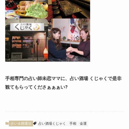
手相専門の占い師未恋ママに、占い酒場 くじゃくで是非
観てもらってくださぁぁぁい?
占い＆開運法
占い酒場くじゃく
手相
金運