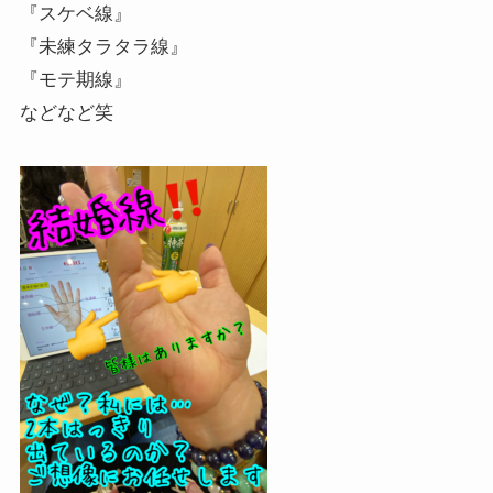
『スケベ線』
『未練タラタラ線』
『モテ期線』
などなど笑