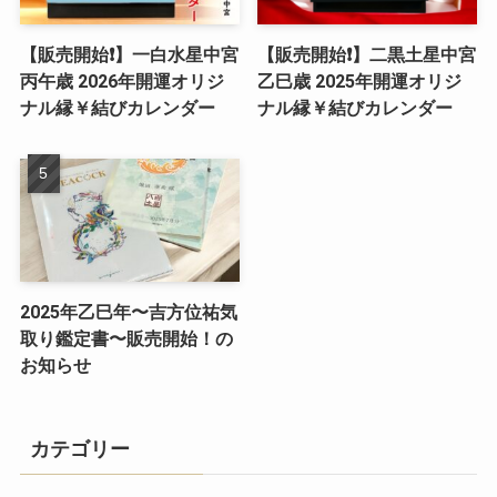
【販売開始❗️】一白水星中宮
【販売開始❗️】二黒土星中宮
丙午歳 2026年開運オリジ
乙巳歳 2025年開運オリジ
ナル縁￥結びカレンダー
ナル縁￥結びカレンダー
2025年乙巳年〜吉方位祐気
取り鑑定書〜販売開始！の
お知らせ
カテゴリー