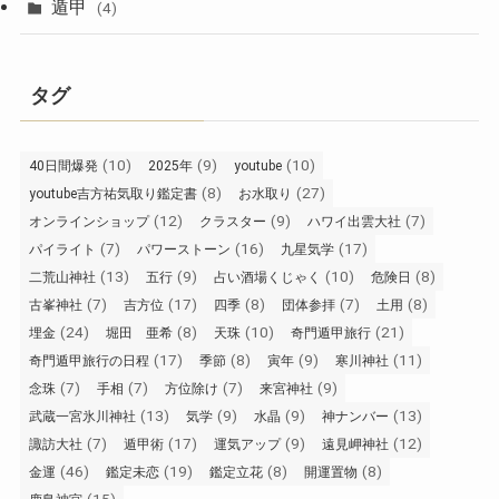
遁甲
(4)
タグ
(10)
(9)
(10)
40日間爆発
2025年
youtube
(8)
(27)
youtube吉方祐気取り鑑定書
お水取り
(12)
(9)
(7)
オンラインショップ
クラスター
ハワイ出雲大社
(7)
(16)
(17)
パイライト
パワーストーン
九星気学
(13)
(9)
(10)
(8)
二荒山神社
五行
占い酒場くじゃく
危険日
(7)
(17)
(8)
(7)
(8)
古峯神社
吉方位
四季
団体参拝
土用
(24)
(8)
(10)
(21)
埋金
堀田 亜希
天珠
奇門遁甲旅行
(17)
(8)
(9)
(11)
奇門遁甲旅行の日程
季節
寅年
寒川神社
(7)
(7)
(7)
(9)
念珠
手相
方位除け
来宮神社
(13)
(9)
(9)
(13)
武蔵一宮氷川神社
気学
水晶
神ナンバー
(7)
(17)
(9)
(12)
諏訪大社
遁甲術
運気アップ
遠見岬神社
(46)
(19)
(8)
(8)
金運
鑑定未恋
鑑定立花
開運置物