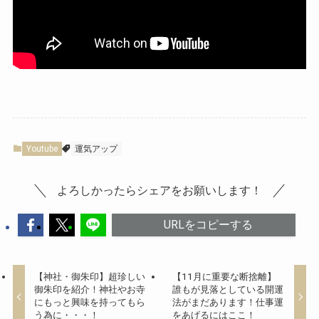
Youtube
運気アップ
よろしかったらシェアをお願いします！
URLをコピーする
【神社・御朱印】超珍しい
【11月に重要な断捨離】
御朱印を紹介！神社やお寺
誰もが見落としている開運
にもっと興味を持ってもら
法がまだあります！仕事運
う為に・・・！
をあげるにはここ！