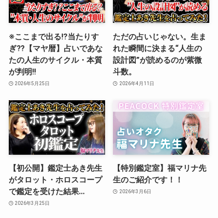
※ここまで出る⁉︎当たりす
ただの占いじゃない。生ま
ぎ⁇【マヤ暦】占いであな
れた瞬間に決まる“人生の
たの人生のサイクル・本質
設計図”が読めるのが紫微
が判明‼️
斗数。
2026年5月25日
2026年4月11日
【初公開】鑑定士あき先生
【特別鑑定室】福マリナ先
がタロット・ホロスコープ
生のご紹介です！！
で鑑定を受けた結果…
2026年3月6日
2026年3月25日