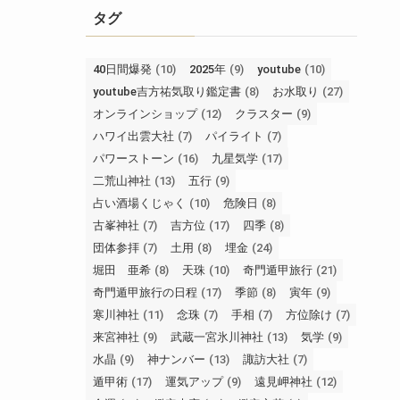
タグ
40日間爆発
(10)
2025年
(9)
youtube
(10)
youtube吉方祐気取り鑑定書
(8)
お水取り
(27)
オンラインショップ
(12)
クラスター
(9)
ハワイ出雲大社
(7)
パイライト
(7)
パワーストーン
(16)
九星気学
(17)
二荒山神社
(13)
五行
(9)
占い酒場くじゃく
(10)
危険日
(8)
古峯神社
(7)
吉方位
(17)
四季
(8)
団体参拝
(7)
土用
(8)
埋金
(24)
堀田 亜希
(8)
天珠
(10)
奇門遁甲旅行
(21)
奇門遁甲旅行の日程
(17)
季節
(8)
寅年
(9)
寒川神社
(11)
念珠
(7)
手相
(7)
方位除け
(7)
来宮神社
(9)
武蔵一宮氷川神社
(13)
気学
(9)
水晶
(9)
神ナンバー
(13)
諏訪大社
(7)
遁甲術
(17)
運気アップ
(9)
遠見岬神社
(12)