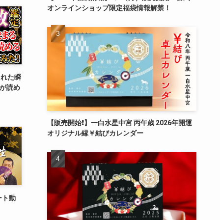
オンラインショップ限定福袋情報解禁！
まれた瞬
”が読め
【販売開始❗️】一白水星中宮 丙午歳 2026年開運
オリジナル縁￥結びカレンダー
ート動