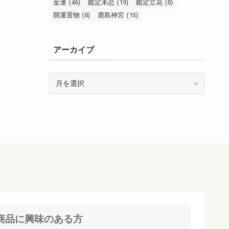
金運
(46)
鑑定未恋
(19)
鑑定立花
(8)
開運置物
(8)
鹿島神宮
(15)
アーカイブ
ア
ー
カ
イ
ブ
商品に興味のある方