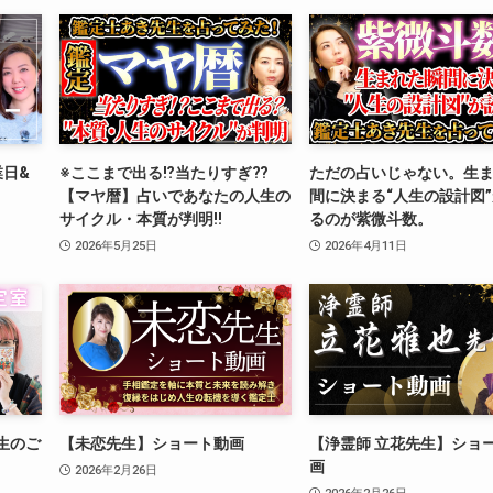
業日&
※ここまで出る⁉︎当たりすぎ⁇
ただの占いじゃない。生
【マヤ暦】占いであなたの人生の
間に決まる“人生の設計図
サイクル・本質が判明‼️
るのが紫微斗数。
2026年5月25日
2026年4月11日
生のご
【未恋先生】ショート動画
【浄霊師 立花先生】ショ
画
2026年2月26日