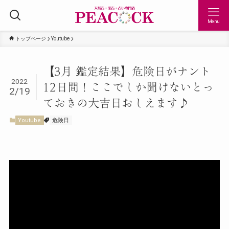
Menu
トップページ
Youtube
【3月 鑑定結果】危険日がナント
2022
12日間！ここでしか聞けないとっ
2/19
ておきの大吉日おしえます♪
Youtube
危険日