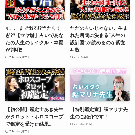
※ここまで出る⁉︎当たりす
ただの占いじゃない。生ま
ぎ⁇【マヤ暦】占いであな
れた瞬間に決まる“人生の
たの人生のサイクル・本質
設計図”が読めるのが紫微
が判明‼️
斗数。
2026年5月25日
2026年4月11日
【初公開】鑑定士あき先生
【特別鑑定室】福マリナ先
がタロット・ホロスコープ
生のご紹介です！！
で鑑定を受けた結果…
2026年3月6日
2026年3月25日