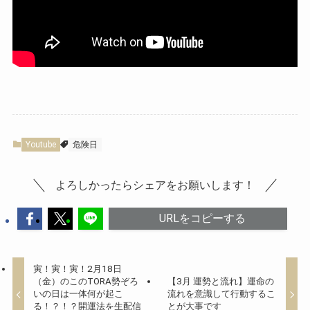
Youtube
危険日
よろしかったらシェアをお願いします！
URLをコピーする
寅！寅！寅！2月18日
（金）のこのTORA勢ぞろ
【3月 運勢と流れ】運命の
いの日は一体何が起こ
流れを意識して行動するこ
る！？！？開運法を生配信
とが大事です