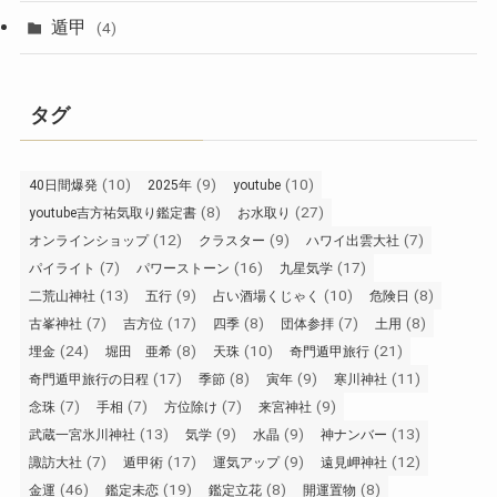
遁甲
(4)
タグ
(10)
(9)
(10)
40日間爆発
2025年
youtube
(8)
(27)
youtube吉方祐気取り鑑定書
お水取り
(12)
(9)
(7)
オンラインショップ
クラスター
ハワイ出雲大社
(7)
(16)
(17)
パイライト
パワーストーン
九星気学
(13)
(9)
(10)
(8)
二荒山神社
五行
占い酒場くじゃく
危険日
(7)
(17)
(8)
(7)
(8)
古峯神社
吉方位
四季
団体参拝
土用
(24)
(8)
(10)
(21)
埋金
堀田 亜希
天珠
奇門遁甲旅行
(17)
(8)
(9)
(11)
奇門遁甲旅行の日程
季節
寅年
寒川神社
(7)
(7)
(7)
(9)
念珠
手相
方位除け
来宮神社
(13)
(9)
(9)
(13)
武蔵一宮氷川神社
気学
水晶
神ナンバー
(7)
(17)
(9)
(12)
諏訪大社
遁甲術
運気アップ
遠見岬神社
(46)
(19)
(8)
(8)
金運
鑑定未恋
鑑定立花
開運置物