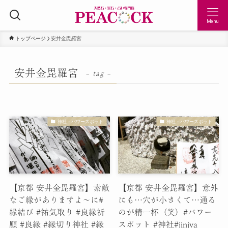
Menu
トップページ
安井金毘羅宮
安井金毘羅宮
– tag –
神社・パワースポット
神社・パワースポット
【京都 安井金毘羅宮】素敵
【京都 安井金毘羅宮】意外
なご縁がありますよ〜に#
にも…穴が小さくて…通る
縁結び #祐気取り #良縁祈
のが精一杯（笑）#パワー
願 #良縁 #縁切り神社 #縁
スポット #神社#jinjya