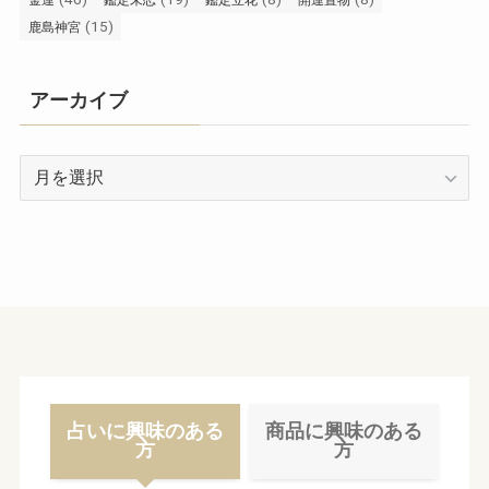
金運
鑑定未恋
鑑定立花
開運置物
(15)
鹿島神宮
アーカイブ
ア
ー
カ
イ
ブ
占いに興味のある
商品に興味のある
方
方