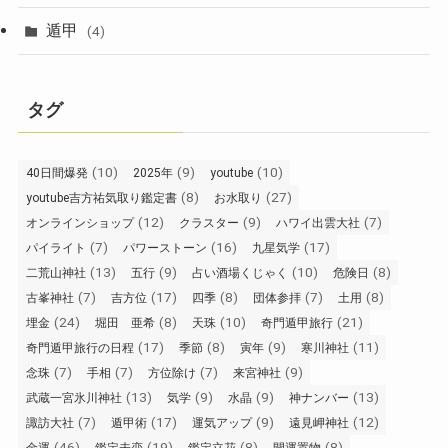
遁甲
(4)
タグ
(10)
(9)
(10)
40日間爆発
2025年
youtube
(8)
(27)
youtube吉方祐気取り鑑定書
お水取り
(12)
(9)
(7)
オンラインショップ
クラスター
ハワイ出雲大社
(7)
(16)
(17)
パイライト
パワーストーン
九星気学
(13)
(9)
(10)
(8)
二荒山神社
五行
占い酒場くじゃく
危険日
(7)
(17)
(8)
(7)
(8)
古峯神社
吉方位
四季
団体参拝
土用
(24)
(8)
(10)
(21)
埋金
堀田 亜希
天珠
奇門遁甲旅行
(17)
(8)
(9)
(11)
奇門遁甲旅行の日程
季節
寅年
寒川神社
(7)
(7)
(7)
(9)
念珠
手相
方位除け
来宮神社
(13)
(9)
(9)
(13)
武蔵一宮氷川神社
気学
水晶
神ナンバー
(7)
(17)
(9)
(12)
諏訪大社
遁甲術
運気アップ
遠見岬神社
(46)
(19)
(8)
(8)