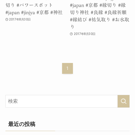
切り #パワースポット
#japan #京都 #縁切り #縁
#japan #jinjya #京都 #神社
切り神社 #良縁 #良縁祈願
#縁結び #祐気取り #お水取
2017年8月30日
り
2017年8月30日
1
最近の投稿