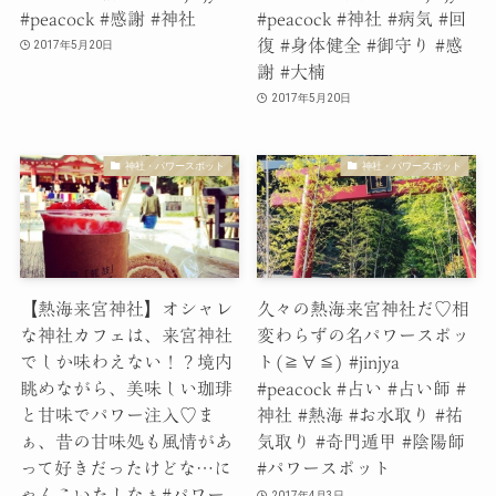
#peacock #感謝 #神社
#peacock #神社 #病気 #回
復 #身体健全 #御守り #感
2017年5月20日
謝 #大楠
2017年5月20日
神社・パワースポット
神社・パワースポット
【熱海来宮神社】オシャレ
久々の熱海来宮神社だ♡相
な神社カフェは、来宮神社
変わらずの名パワースポッ
でしか味わえない！？境内
ト(≧∀≦) #jinjya
眺めながら、美味しい珈琲
#peacock #占い #占い師 #
と甘味でパワー注入♡ま
神社 #熱海 #お水取り #祐
ぁ、昔の甘味処も風情があ
気取り #奇門遁甲 #陰陽師
って好きだったけどな…に
#パワースポット
ゃんこいたしなぁ#パワー
2017年4月3日