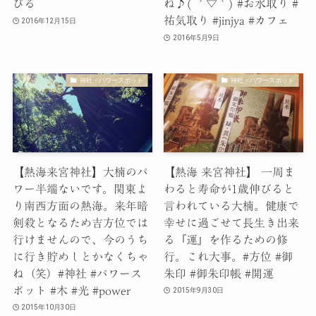
びる
ね♪( ´▽｀) #お水取り #
祐気取り #jinjya #カフェ
2016年12月15日
2016年5月9日
神社・パワースポット
神社・パワースポット
【熱海来宮神社】大楠のパ
【熱海 来宮神社】 一周ま
ワー半端ないです。関東よ
わると寿命が1歳伸びると
り南西方面の熱海。来年暗
言われている大楠。健康で
剣殺となるため吉方位では
幸せに過ごせて長生き出来
行けませんので、今のうち
る『運』を作るための修
に行き貯めしとかなくちゃ
行。これ大事。#方位 #御
ね（笑）#神社 #パワース
朱印 #御朱印帳 #開運
ポット #木 #光 #power
2015年9月30日
2015年10月30日