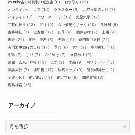
(8)
(27)
youtube吉方祐気取り鑑定書
お水取り
(12)
(9)
(7)
オンラインショップ
クラスター
ハワイ出雲大社
(7)
(16)
(17)
パイライト
パワーストーン
九星気学
(13)
(9)
(10)
(8)
二荒山神社
五行
占い酒場くじゃく
危険日
(7)
(17)
(8)
(7)
(8)
古峯神社
吉方位
四季
団体参拝
土用
(24)
(8)
(10)
(21)
埋金
堀田 亜希
天珠
奇門遁甲旅行
(17)
(8)
(9)
(11)
奇門遁甲旅行の日程
季節
寅年
寒川神社
(7)
(7)
(7)
(9)
念珠
手相
方位除け
来宮神社
(13)
(9)
(9)
(13)
武蔵一宮氷川神社
気学
水晶
神ナンバー
(7)
(17)
(9)
(12)
諏訪大社
遁甲術
運気アップ
遠見岬神社
(46)
(19)
(8)
(8)
金運
鑑定未恋
鑑定立花
開運置物
(15)
鹿島神宮
アーカイブ
ア
ー