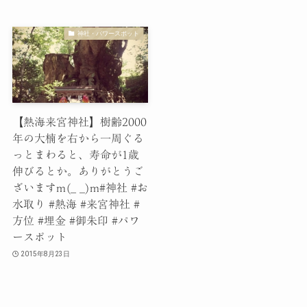
神社・パワースポット
【熱海来宮神社】樹齢2000
年の大楠を右から一周ぐる
っとまわると、寿命が1歳
伸びるとか。ありがとうご
ざいますm(_ _)m#神社 #お
水取り #熱海 #来宮神社 #
方位 #埋金 #御朱印 #パワ
ースポット
2015年8月23日