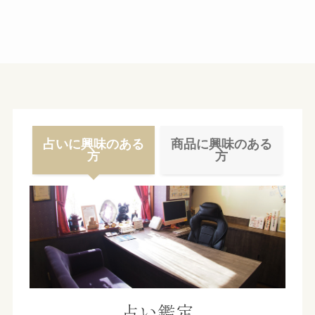
カ
イ
ブ
占いに興味のある
商品に興味のある
方
方
占い鑑定