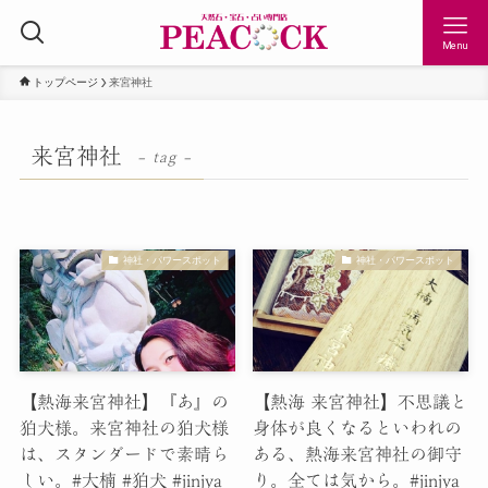
Menu
トップページ
来宮神社
来宮神社
– tag –
神社・パワースポット
神社・パワースポット
【熱海来宮神社】『あ』の
【熱海 来宮神社】不思議と
狛犬様。来宮神社の狛犬様
身体が良くなるといわれの
は、スタンダードで素晴ら
ある、熱海来宮神社の御守
しい。#大楠 #狛犬 #jinjya
り。全ては気から。#jinjya