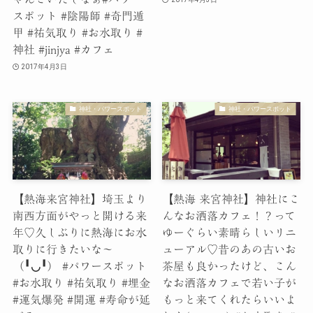
スポット #陰陽師 #奇門遁
甲 #祐気取り #お水取り #
神社 #jinjya #カフェ
2017年4月3日
神社・パワースポット
神社・パワースポット
【熱海来宮神社】埼玉より
【熱海 来宮神社】神社にこ
南西方面がやっと開ける来
んなお洒落カフェ！？って
年♡久しぶりに熱海にお水
ゆーぐらい素晴らしいリニ
取りに行きたいな〜
ューアル♡昔のあの古いお
（╹◡╹） #パワースポット
茶屋も良かったけど、こん
#お水取り #祐気取り #埋金
なお洒落カフェで若い子が
#運気爆発 #開運 #寿命が延
もっと来てくれたらいいよ