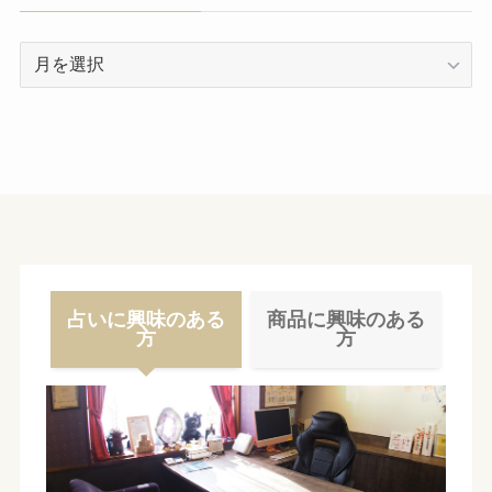
ア
ー
カ
イ
ブ
占いに興味のある
商品に興味のある
方
方