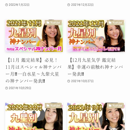
2022年1月22日
2021年12月22日
Youtube
Youtube
【11月 鑑定結果】必見！
【12月九星気学 鑑定結
11月はスペシャル神ナンバ
果】幸運の前触れ神ナンバ
ー月‼︎一白水星〜九紫火星
ー発表‼︎
の神ナンバー発表‼︎
2021年10月27日
2021年10月29日
Youtube
Youtube