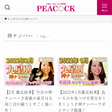
Menu
トップページ
神ナンバー
神ナンバー
– tag –
Youtube
Youtube
【2月 鑑定結果】今月の神
【2022年1月鑑定結果】良
ナンバー♪寅歳の寅月は火
いものを見つける努力をし
局三合が揃うとすごく強い
ましょう♪神ナンバーでポ
年！
ジティブ開運！