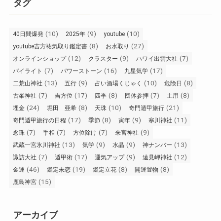
タグ
(10)
(9)
(10)
40日間爆発
2025年
youtube
(8)
(27)
youtube吉方祐気取り鑑定書
お水取り
(12)
(9)
(7)
オンラインショップ
クラスター
ハワイ出雲大社
(7)
(16)
(17)
パイライト
パワーストーン
九星気学
(13)
(9)
(10)
(8)
二荒山神社
五行
占い酒場くじゃく
危険日
(7)
(17)
(8)
(7)
(8)
古峯神社
吉方位
四季
団体参拝
土用
(24)
(8)
(10)
(21)
埋金
堀田 亜希
天珠
奇門遁甲旅行
(17)
(8)
(9)
(11)
奇門遁甲旅行の日程
季節
寅年
寒川神社
(7)
(7)
(7)
(9)
念珠
手相
方位除け
来宮神社
(13)
(9)
(9)
(13)
武蔵一宮氷川神社
気学
水晶
神ナンバー
(7)
(17)
(9)
(12)
諏訪大社
遁甲術
運気アップ
遠見岬神社
(46)
(19)
(8)
(8)
金運
鑑定未恋
鑑定立花
開運置物
(15)
鹿島神宮
アーカイブ