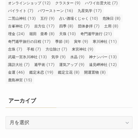
(12)
(9)
(7)
オンラインショップ
クラスター
ハワイ出雲大社
(7)
(16)
(17)
パイライト
パワーストーン
九星気学
(13)
(9)
(10)
(8)
二荒山神社
五行
占い酒場くじゃく
危険日
(7)
(17)
(8)
(7)
(8)
古峯神社
吉方位
四季
団体参拝
土用
(24)
(8)
(10)
(21)
埋金
堀田 亜希
天珠
奇門遁甲旅行
(17)
(8)
(9)
(11)
奇門遁甲旅行の日程
季節
寅年
寒川神社
(7)
(7)
(7)
(9)
念珠
手相
方位除け
来宮神社
(13)
(9)
(9)
(13)
武蔵一宮氷川神社
気学
水晶
神ナンバー
(7)
(17)
(9)
(12)
諏訪大社
遁甲術
運気アップ
遠見岬神社
(46)
(19)
(8)
(8)
金運
鑑定未恋
鑑定立花
開運置物
(15)
鹿島神宮
アーカイブ
ア
ー
カ