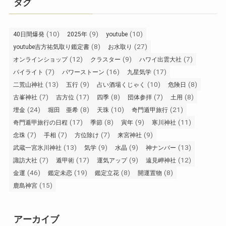
タグ
(10)
(9)
(10)
40日間爆発
2025年
youtube
(8)
(27)
youtube吉方祐気取り鑑定書
お水取り
(12)
(9)
(7)
オンラインショップ
クラスター
ハワイ出雲大社
(7)
(16)
(17)
パイライト
パワーストーン
九星気学
(13)
(9)
(10)
(8)
二荒山神社
五行
占い酒場くじゃく
危険日
(7)
(17)
(8)
(7)
(8)
古峯神社
吉方位
四季
団体参拝
土用
(24)
(8)
(10)
(21)
埋金
堀田 亜希
天珠
奇門遁甲旅行
(17)
(8)
(9)
(11)
奇門遁甲旅行の日程
季節
寅年
寒川神社
(7)
(7)
(7)
(9)
念珠
手相
方位除け
来宮神社
(13)
(9)
(9)
(13)
武蔵一宮氷川神社
気学
水晶
神ナンバー
(7)
(17)
(9)
(12)
諏訪大社
遁甲術
運気アップ
遠見岬神社
(46)
(19)
(8)
(8)
金運
鑑定未恋
鑑定立花
開運置物
(15)
鹿島神宮
アーカイブ