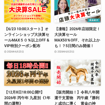
【6/23 10:00スタート】オ
【凄報】2026年店頭限定！
ンラインショップ大決算セ
大決算セール
ールMAX５０％以上OFF &
MAX50％OFF、それ以上か
VIP特別クーポン配布
も！？5日間のみ開催！
2026年6月23日
2026年6月23日
【12月8日18:00公開‼︎】
【販売開始！】令和八年開
2026年 丙午年 九星別《1年
運干支置物 丙午歳『勝利
間の運勢》
と成功に導く 黄金の神