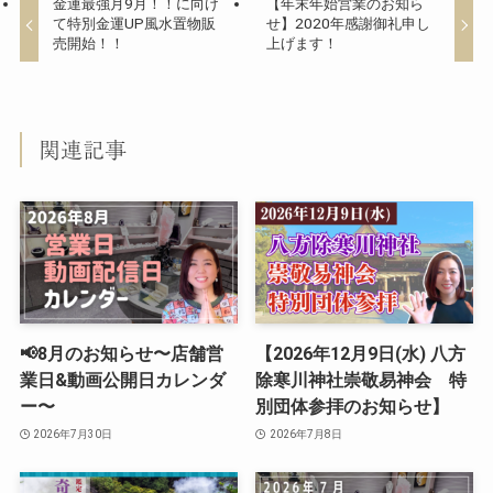
金運最強月9月！！に向け
【年末年始営業のお知ら
て特別金運UP風水置物販
せ】2020年感謝御礼申し
売開始！！
上げます！
関連記事
📢8月のお知らせ〜店舗営
【2026年12月9日(水) 八方
業日&動画公開日カレンダ
除寒川神社崇敬易神会 特
ー〜
別団体参拝のお知らせ】
2026年7月30日
2026年7月8日