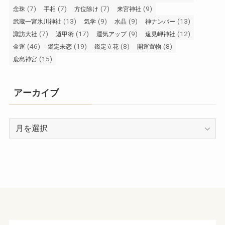
(7)
(7)
(7)
(9)
念珠
手相
方位除け
来宮神社
(13)
(9)
(9)
(13)
武蔵一宮氷川神社
気学
水晶
神ナンバー
(7)
(17)
(9)
(12)
諏訪大社
遁甲術
運気アップ
遠見岬神社
(46)
(19)
(8)
(8)
金運
鑑定未恋
鑑定立花
開運置物
(15)
鹿島神宮
アーカイブ
ア
ー
カ
イ
ブ