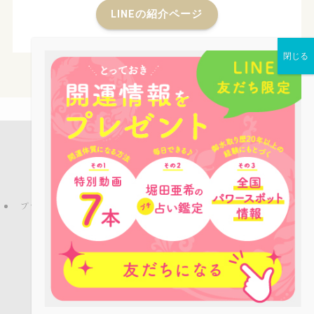
LINEの紹介ページ
店舗案内
占い鑑定
パワーストーン
お役立ち情報
ピーコックLINE公式アカウントのご紹介
ブログ
プライバシーポリシー
特定商取引法
ご利用規約
お問い合わせ
会社概要
©
Copyright © パワーストーンカフェPEACOCK All rights reserved.