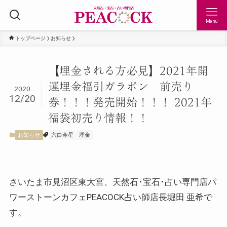
Menu
トップページ
お知らせ
【埋金される方必見】2021年開
運埋金福引ガラポン 前売り
2020
12/20
券！！！発売開始！！！ 2021年
福袋初売り情報！！
お知らせ
六白金星
埋金
さいたま市見沼区東大宮、天然石･宝石･占い専門店パ
ワーストーンカフェPEACOCK占い師店長堀田 亜希で
す。