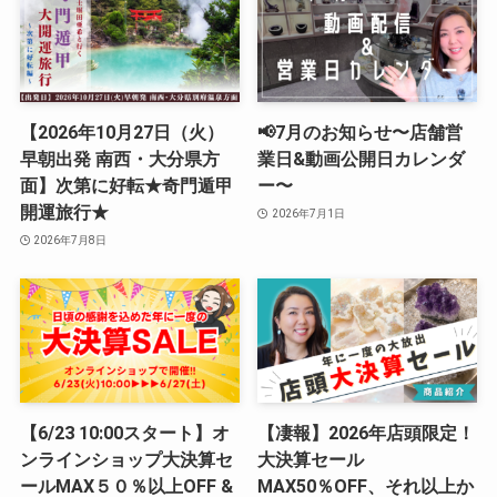
【2026年10月27日（火）
📢7月のお知らせ〜店舗営
早朝出発 南西・大分県方
業日&動画公開日カレンダ
面】次第に好転★奇門遁甲
ー〜
開運旅行★
2026年7月1日
2026年7月8日
【6/23 10:00スタート】オ
【凄報】2026年店頭限定！
ンラインショップ大決算セ
大決算セール
ールMAX５０％以上OFF &
MAX50％OFF、それ以上か