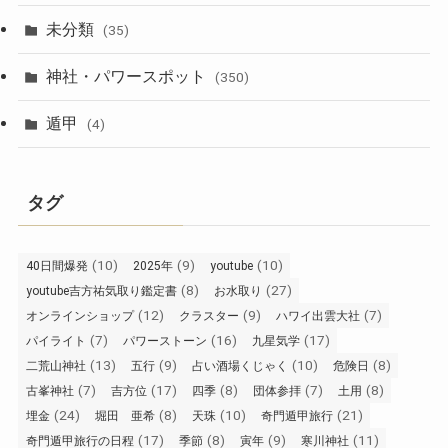
未分類
(35)
神社・パワースポット
(350)
遁甲
(4)
タグ
(10)
(9)
(10)
40日間爆発
2025年
youtube
(8)
(27)
youtube吉方祐気取り鑑定書
お水取り
(12)
(9)
(7)
オンラインショップ
クラスター
ハワイ出雲大社
(7)
(16)
(17)
パイライト
パワーストーン
九星気学
(13)
(9)
(10)
(8)
二荒山神社
五行
占い酒場くじゃく
危険日
(7)
(17)
(8)
(7)
(8)
古峯神社
吉方位
四季
団体参拝
土用
(24)
(8)
(10)
(21)
埋金
堀田 亜希
天珠
奇門遁甲旅行
(17)
(8)
(9)
(11)
奇門遁甲旅行の日程
季節
寅年
寒川神社