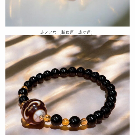
赤メノウ（勝負運・成功運）