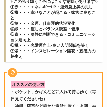
✨
この光り輝く７色にはこんな意味があります
✨
①赤・・・エネルギーUP・運気急上昇の兆し
②橙・・・幸せなことが起こる・家族に良きこ
と
③黄・・・金運、仕事運的状況変化
④緑・・・癒しとバランス調整・健康
⑤青・・・冷静に判断できる・コミュニケーシ
ョン運向上
⑥桃・・・恋愛運向上•良い人間関係を築く
⑦紫・・・インスピレーション開花・直感力の
芽生え
オススメの使い方
・ポケット、かばんなどに入れて持ち歩く（毎
日見てくださいね）
・神棚・寝室など静かな場所に置く・玄関、会