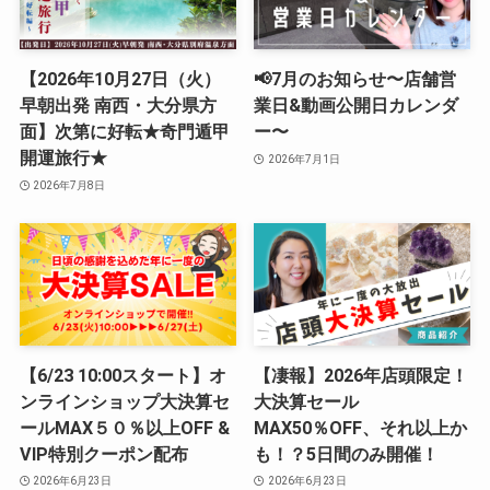
【2026年10月27日（火）
📢7月のお知らせ〜店舗営
早朝出発 南西・大分県方
業日&動画公開日カレンダ
面】次第に好転★奇門遁甲
ー〜
開運旅行★
2026年7月1日
2026年7月8日
【6/23 10:00スタート】オ
【凄報】2026年店頭限定！
ンラインショップ大決算セ
大決算セール
ールMAX５０％以上OFF &
MAX50％OFF、それ以上か
VIP特別クーポン配布
も！？5日間のみ開催！
2026年6月23日
2026年6月23日