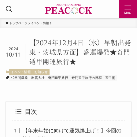
Menu
トップページ
イベント情報
【2024年12月4日（水）早朝出発
2024
東・茨城県方面】盛運爆発★奇門
10/11
遁甲開運旅行★
イベント情報
お知らせ
40日間爆発
出雲大社
奇門遁甲旅行
奇門遁甲旅行の日程
遁甲術
目次
【年末年始に向けて運気爆上げ！】今回の