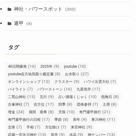
神社・パワースポット
(350)
遁甲
(4)
タグ
(10)
(9)
(10)
40日間爆発
2025年
youtube
(8)
(27)
youtube吉方祐気取り鑑定書
お水取り
(12)
(9)
(7)
オンラインショップ
クラスター
ハワイ出雲大社
(7)
(16)
(17)
パイライト
パワーストーン
九星気学
(13)
(9)
(10)
(8)
二荒山神社
五行
占い酒場くじゃく
危険日
(7)
(17)
(8)
(7)
(8)
古峯神社
吉方位
四季
団体参拝
土用
(24)
(8)
(10)
(21)
埋金
堀田 亜希
天珠
奇門遁甲旅行
(17)
(8)
(9)
(11)
奇門遁甲旅行の日程
季節
寅年
寒川神社
(7)
(7)
(7)
(9)
念珠
手相
方位除け
来宮神社
(13)
(9)
(9)
(13)
武蔵一宮氷川神社
気学
水晶
神ナンバー