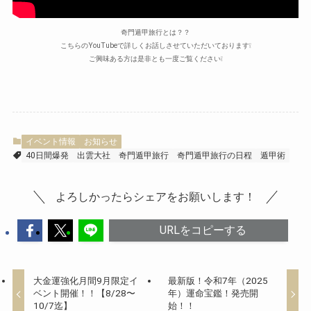
奇門遁甲旅行とは？？
こちらのYouTubeで詳しくお話しさせていただいております❕
ご興味ある方は是非とも一度ご覧ください❕
イベント情報
お知らせ
40日間爆発
出雲大社
奇門遁甲旅行
奇門遁甲旅行の日程
遁甲術
よろしかったらシェアをお願いします！
URLをコピーする
大金運強化月間9月限定イ
最新版！令和7年（2025
ベント開催！！【8/28〜
年）運命宝鑑！発売開
10/7迄】
始！！