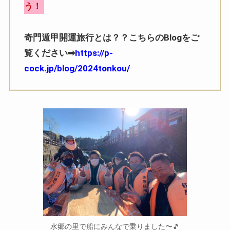
う！
奇門遁甲開運旅行とは？？こちらのBlogをご
覧ください➡
https://p-
cock.jp/blog/2024tonkou/
水郷の里で船にみんなで乗りました〜🎵