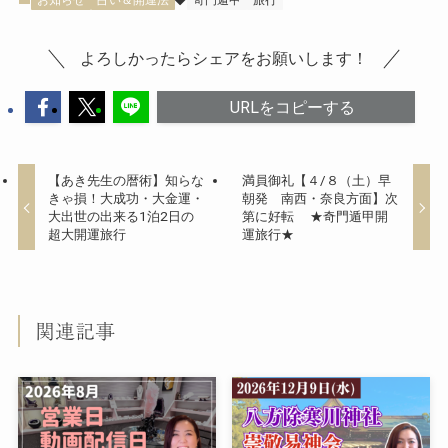
よろしかったらシェアをお願いします！
URLをコピーする
【あき先生の暦術】知らな
満員御礼【４/８（土）早
きゃ損！大成功・大金運・
朝発 南西・奈良方面】次
大出世の出来る1泊2日の
第に好転 ★奇門遁甲開
超大開運旅行
運旅行★
関連記事