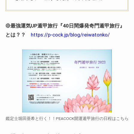
🔴
最強運気UP遁甲旅行『40日間爆発奇門遁甲旅行』
とは？？
https://p-cock.jp/blog/reiwatonko/
鑑定士堀田亜希と行く！！PEACOCK開運遁甲旅行の日程はこちら