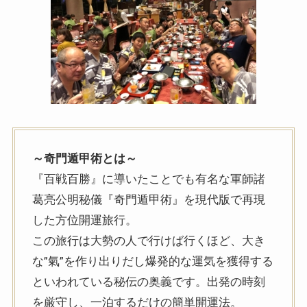
～奇門遁甲術とは～
『百戦百勝』に導いたことでも有名な軍師諸
葛亮公明秘儀『奇門遁甲術』を現代版で再現
した方位開運旅行。
この旅行は大勢の人で行けば行くほど、大き
な”氣”を作り出りだし爆発的な運気を獲得する
といわれている秘伝の奥義です。出発の時刻
を厳守し、一泊するだけの簡単開運法。