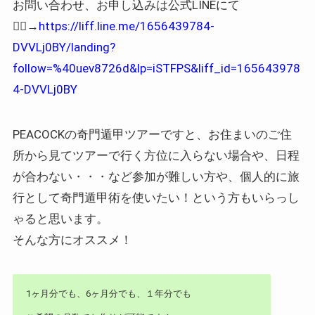
お問い合わせ、お申し込みは公式LINEにて
🙇‍♀️→
https://liff.line.me/1656439784-
DVVLj0BY/landing?
follow=%40uev8726d&lp=iSTFPS&liff_id=165643978
4-DVVLj0BY
PEACOCKの奇門遁甲ツアーですと、お住まいのご住
所から見てツアーで行く方位に入らない場合や、日程
が合わない・・・など参加が難しい方や、個人的に旅
行として奇門遁甲術を使いたい！という方もいらっし
ゃると思います。
そんな方にオススメ！
1ヶ月分でも、6ヶ月分でも、１年分でも