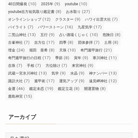
(10)
(9)
(10)
40日間爆発
2025年
youtube
(8)
(27)
youtube吉方祐気取り鑑定書
お水取り
(12)
(9)
(7)
オンラインショップ
クラスター
ハワイ出雲大社
(7)
(16)
(17)
パイライト
パワーストーン
九星気学
(13)
(9)
(10)
(8)
二荒山神社
五行
占い酒場くじゃく
危険日
(7)
(17)
(8)
(7)
(8)
古峯神社
吉方位
四季
団体参拝
土用
(24)
(8)
(10)
(21)
埋金
堀田 亜希
天珠
奇門遁甲旅行
(17)
(8)
(9)
(11)
奇門遁甲旅行の日程
季節
寅年
寒川神社
(7)
(7)
(7)
(9)
念珠
手相
方位除け
来宮神社
(13)
(9)
(9)
(13)
武蔵一宮氷川神社
気学
水晶
神ナンバー
(7)
(17)
(9)
(12)
諏訪大社
遁甲術
運気アップ
遠見岬神社
(46)
(19)
(8)
(8)
金運
鑑定未恋
鑑定立花
開運置物
(15)
鹿島神宮
アーカイブ
ア