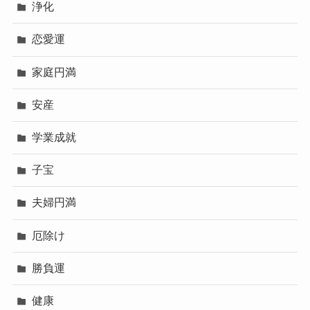
浄化
恋愛運
家庭円満
安産
学業成就
子宝
夫婦円満
厄除け
勝負運
健康