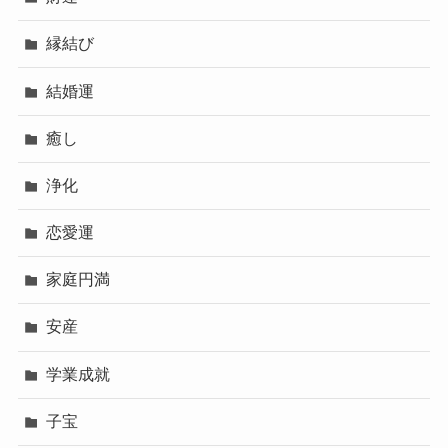
縁結び
結婚運
癒し
浄化
恋愛運
家庭円満
安産
学業成就
子宝