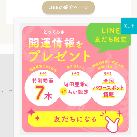
LINEの紹介ページ
店舗案内
占い鑑定
パワーストーン
お役立ち情報
ピーコックLINE公式アカウントのご紹介
ブログ
プライバシーポリシー
特定商取引法
ご利用規約
お問い合わせ
会社概要
©
Copyright © パワーストーンカフェPEACOCK All rights reserved.