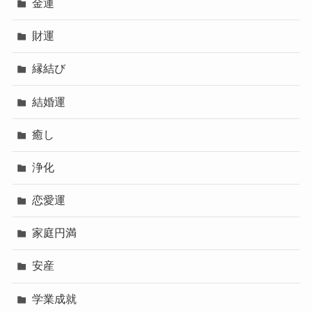
金運
財運
縁結び
結婚運
癒し
浄化
恋愛運
家庭円満
安産
学業成就