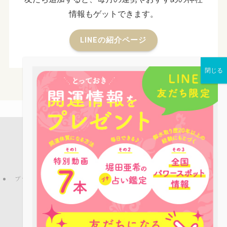
情報もゲットできます。
LINEの紹介ページ
店舗案内
占い鑑定
パワーストーン
お役立ち情報
ピーコックLINE公式アカウントのご紹介
ブログ
プライバシーポリシー
特定商取引法
ご利用規約
お問い合わせ
会社概要
©
Copyright © パワーストーンカフェPEACOCK All rights reserved.