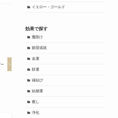
イエロー・ゴールド
効果で探す
魔除け
願望成就
金運
ビー
財運
縁結び
結婚運
癒し
浄化