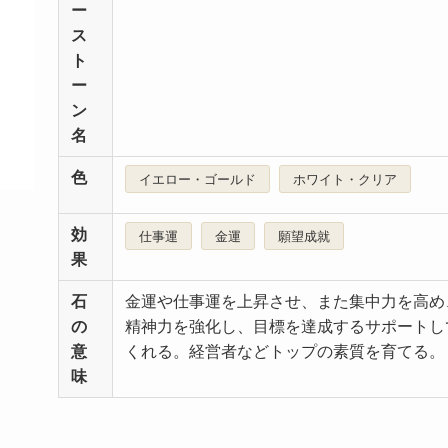
ー
ス
ト
ー
ン
名
色
イエロー・ゴールド
ホワイト・クリア
効
仕事運
金運
願望成就
果
石
金運や仕事運を上昇させ、また集中力を高め
の
精神力を強化し、目標を達成するサポートし
意
くれる。経営者などトップの素質を育てる。
味