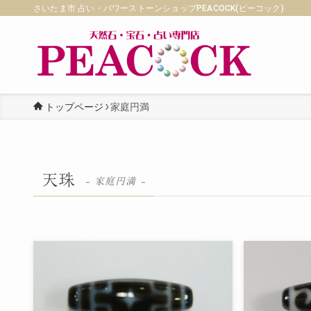
さいたま市 占い・パワーストーンショップPEACOCK(ピーコック)
トップページ
家庭円満
天珠
– 家庭円満 –