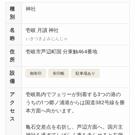
種
神社
別
名
壱岐 月讀 神社
称
いきつきよみじんじゃ
住
壱岐市芦辺町国 分東触464番地
所
設
御朱印
朱印帳
駐車場あり
備
ア
壱岐島内でフェリーが到着する3つの港の
ク
うちの1つ郷ノ浦港からは国道382号線を勝
セ
本方面へ向かいます。
ス
亀石交差点を右折し、芦辺方面へ。国片主