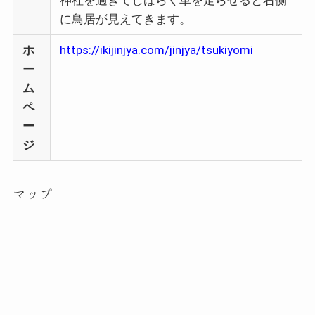
神社を過ぎてしばらく車を走らせると右側
に鳥居が見えてきます。
ホ
https://ikijinjya.com/jinjya/tsukiyomi
ー
ム
ペ
ー
ジ
マップ