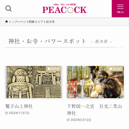
Menu
トップページ
関東エリア
栃木県
神社・お寺・パワースポット
– 栃木県 –
栃木県
栃木県
鷲子山上神社
下野国一之宮 日光二荒山
神社
2022年11月7日
2022年3月12日