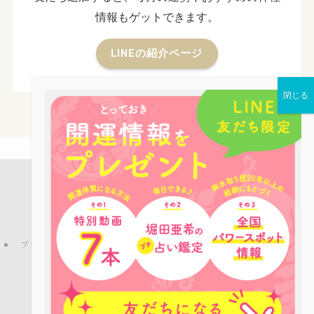
情報もゲットできます。
LINEの紹介ページ
店舗案内
占い鑑定
パワーストーン
お役立ち情報
ピーコックLINE公式アカウントのご紹介
ブログ
プライバシーポリシー
特定商取引法
ご利用規約
お問い合わせ
会社概要
©
Copyright © パワーストーンカフェPEACOCK All rights reserved.