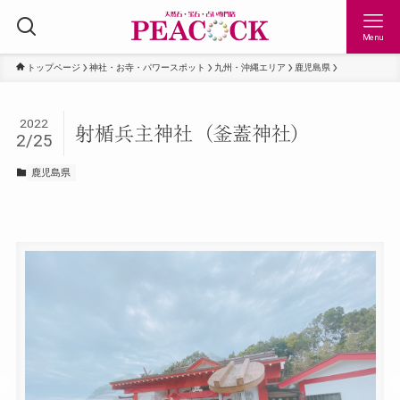
Menu
トップページ
神社・お寺・パワースポット
九州・沖縄エリア
鹿児島県
2022
射楯兵主神社（釜蓋神社）
2/25
鹿児島県