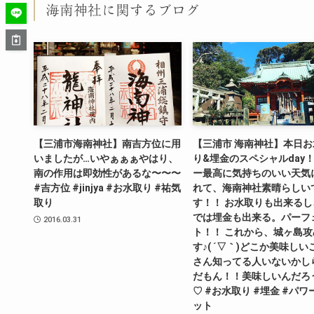
海南神社に関するブログ
【三浦市海南神社】南吉方位に用
【三浦市 海南神社】本日お
いましたが…いやぁぁぁやはり、
り&埋金のスペシャルday
南の作用は即効性があるな〜〜〜
ー最高に気持ちのいい天気
#吉方位 #jinjya #お水取り #祐気
れて、海南神社素晴らしい
取り
す！！ お水取りも出来るし
では埋金も出来る。パーフ
2016.03.31
ト！！ これから、城ヶ島攻
す♪( ´▽｀)どこか美味しい
さん知ってる人いないかし
だもん！！美味しいんだろ
♡ #お水取り #埋金 #パワ
ット