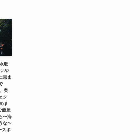
水取
！いや
に恵ま
で
、奥
ェク
めま
ご飯屋
ら〜海
うな〜
ースポ