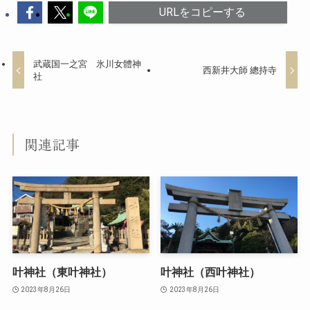
URLをコピーする
武蔵国一之宮 氷川女體神
西新井大師 總持寺
社
関連記事
叶神社（東叶神社）
叶神社（西叶神社）
2023年8月26日
2023年8月26日