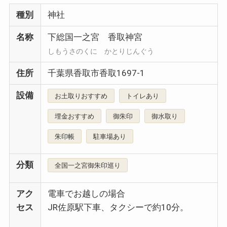
種別
神社
名称
下総国一之宮 香取神宮
しもうさのくに かとりじんぐう
住所
千葉県香取市香取1697-1
設備
お土取りおすすめ
トイレあり
埋金おすすめ
御朱印
御水取り
朱印帳
駐車場あり
分類
全国一之宮御朱印巡り
アク
電車でお越しの場合
セス
JR佐原駅下車、タクシーで約10分。