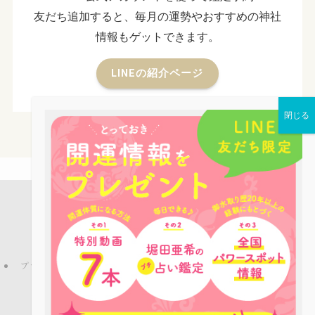
友だち追加すると、毎月の運勢やおすすめの神社
情報もゲットできます。
LINEの紹介ページ
店舗案内
占い鑑定
パワーストーン
お役立ち情報
ピーコックLINE公式アカウントのご紹介
ブログ
プライバシーポリシー
特定商取引法
ご利用規約
お問い合わせ
会社概要
©
Copyright © パワーストーンカフェPEACOCK All rights reserved.