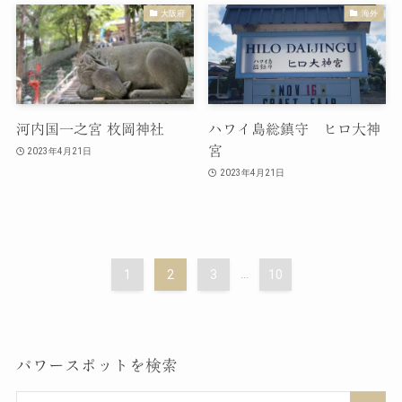
大阪府
海外
河内国一之宮 枚岡神社
ハワイ島総鎮守 ヒロ大神
宮
2023年4月21日
2023年4月21日
1
2
3
...
10
パワースポットを検索