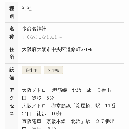
種
神社
別
名
少彦名神社
称
すくなひこなじんじゃ
住
大阪府大阪市中央区道修町2-1-8
所
設
御朱印
朱印帳
備
ア
大阪メトロ 堺筋線「北浜」駅 ６番出
ク
口 徒歩 5分
セ
大阪メトロ 御堂筋線「淀屋橋」駅 11番
ス
出口 徒歩 10分
京阪電車 京阪本線「北浜」駅 ２７番出