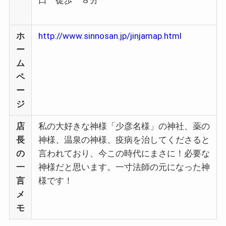
口 徒歩 ８分
ホ
http://www.sinnosan.jp/jinjamap.html
ー
ム
ペ
ー
ジ
店
私の大好きな神様「少彦名様」の神社、薬の
長
神様、温泉の神様、疫病を治してくださると
の
言われており、今この時代にまさに！必要な
一
神様だと思います。一寸法師の元になった神
言
様です！
メ
モ